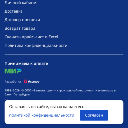
Личный кабинет
Доставка
Договор поставки
Возврат товара
Скачать прайс-лист в Excel
Политика конфиденциальности
Принимаем к оплате
mir
Разработка
1998–2026, © ООО «Балтоптторг» — строительный инструмент и инвентарь в
Санкт-Петербурге
Обращаем ваше внимание на то, что данный интернет-сайт носит исключительно
информационный характер и ни при каких условиях не является публичной
Оставаясь на сайте, вы соглашаетесь с
офертой, определяемой положениями ч. 2 ст. 437 Гражданского кодекса
Российской Федерации. Для получения подробной информации о стоимости
политикой конфиденциальности
Согласен
товаров и сроках выполнения услуг, обращайтесь к менеджерам компании.