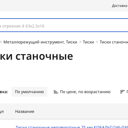
Доставка
 отрезная d 63х2,5х16
Металлорежущий инструмент, Тиски
Тиски
Тиски станоч
ски станочные
вка:
По умолчанию
По цене, по возрастанию
ул
Название
Тиски станочные неповоротные 75 мм КОБАЛЬТ/246-03