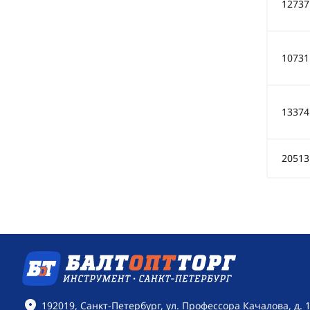
12737
10731
13374
20513
Контактная информация
192019, Санкт-Петербург, ул. Профессора Качалова, д. 