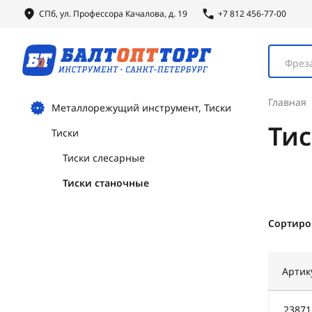
СПб, ул.
Профессора
Качалова, д. 19
+7 812 456-77-00
Фреза
Главная
Металлорежущий инструмент, Тиски
Ти
Тиски
Тиски слесарные
Тиски станочные
Сортиро
Артик
23871