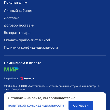
Покупателям
Личный кабинет
Доставка
Договор поставки
Возврат товара
Скачать прайс-лист в Excel
Политика конфиденциальности
Принимаем к оплате
mir
Разработка
1998–2026, © ООО «Балтоптторг» — строительный инструмент и инвентарь в
Санкт-Петербурге
Обращаем ваше внимание на то, что данный интернет-сайт носит исключительно
Оставаясь на сайте, вы соглашаетесь с
информационный характер и ни при каких условиях не является публичной
офертой, определяемой положениями ч. 2 ст. 437 Гражданского кодекса
политикой конфиденциальности
Согласен
Российской Федерации. Для получения подробной информации о стоимости
товаров и сроках выполнения услуг, обращайтесь к менеджерам компании.