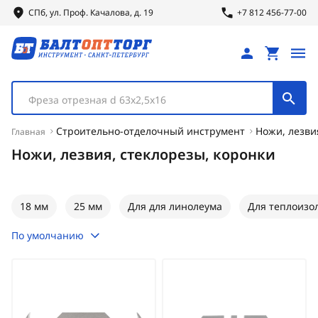
СПб, ул.
Проф.
Качалова, д. 19
+7 812 456-77-00
Фреза отрезная d 63х2,5х16
Строительно-отделочный инструмент
Ножи, лезви
Главная
Ножи, лезвия, стеклорезы, коронки
18 мм
25 мм
Для для линолеума
Для теплоизо
По умолчанию