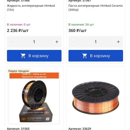
Артикул:
37566
Артикул:
37567
Жидкость антипригарная Himkod
Паста антипригарная Himkod Ceramic
(10л)
(344гр)
В наличии:
0 шт
В наличии:
24 шт
2 236 ₽/шт
360 ₽/шт
В корзину
В корзину
Лидер продаж
Артикул:
31565
Артикул:
33629