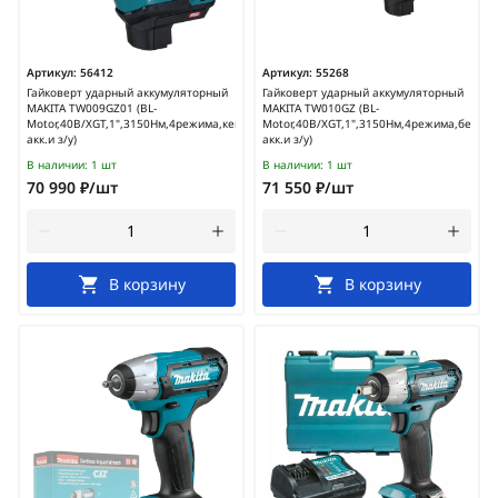
Артикул:
56412
Артикул:
55268
Гайковерт ударный аккумуляторный
Гайковерт ударный аккумуляторный
MAKITA TW009GZ01 (BL-
MAKITA TW010GZ (BL-
Motor,40В/XGT,1",3150Нм,4режима,кейс,без
Motor,40В/XGT,1",3150Нм,4режима,без
акк.и з/у)
акк.и з/у)
В наличии:
1 шт
В наличии:
1 шт
70 990 ₽/шт
71 550 ₽/шт
В корзину
В корзину