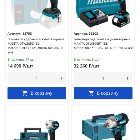
Артикул:
15753
Артикул:
56203
Гайковерт ударный аккумуляторный
Гайковерт ударный аккумуляторный
MAKITA DTW285Z (BL-
MAKITA DTW300RT (BL-
Motor,18В/LXT,1/2",280Нм,без акк. и
Motor,18В,1*5.0Ач/LXT,1/2",330Нм,кейс)
з/у)
В наличии:
17 шт
В наличии:
8 шт
14 690 ₽/шт
32 260 ₽/шт
В корзину
В корзину