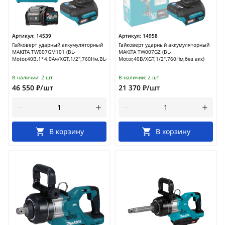
Артикул:
14539
Артикул:
14958
Гайковерт ударный аккумуляторный
Гайковерт ударный аккумуляторный
MAKITA TW007GM101 (BL-
MAKITA TW007GZ (BL-
Motor,40В,1*4.0Ач/XGT,1/2",760Нм,BL4040+DC40RA)
Motor,40В/XGT,1/2",760Нм,без акк)
В наличии:
2 шт
В наличии:
2 шт
46 550 ₽/шт
21 370 ₽/шт
В корзину
В корзину