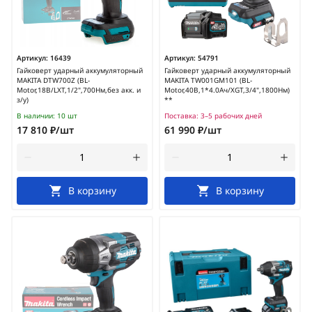
Артикул:
16439
Артикул:
54791
Гайковерт ударный аккумуляторный
Гайковерт ударный аккумуляторный
MAKITA DTW700Z (BL-
MAKITA TW001GM101 (BL-
Motor,18В/LXT,1/2",700Нм,без акк. и
Motor,40В,1*4.0Ач/XGT,3/4",1800Нм)
з/у)
**
В наличии:
10 шт
Поставка:
3–5 рабочих дней
17 810 ₽/шт
61 990 ₽/шт
В корзину
В корзину