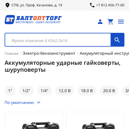
СПб, ул.
Проф.
Качалова, д. 19
+7 812 456-77-00
Фреза отрезная d 63х2,5х16
Электро-бензоинструмент
Аккумуляторный инстру
Главная
Аккумуляторные ударные гайковерты,
шуруповерты
1"
1/2"
1/4"
12.0 В
18.0 В
20.0 В
3
По умолчанию