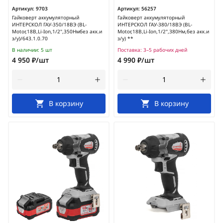
Артикул:
9703
Артикул:
56257
Гайковерт аккумуляторный
Гайковерт аккумуляторный
ИНТЕРСКОЛ ГАУ-350/18ВЭ (BL-
ИНТЕРСКОЛ ГАУ-380/18ВЭ (BL-
Motor,18В,Li-Ion,1/2",350Нмбез акк.и
Motor,18В,Li-Ion,1/2",380Нм,без акк.и
з/у)/643.1.0.70
з/у) **
В наличии:
5 шт
Поставка:
3–5 рабочих дней
4 950 ₽/шт
4 990 ₽/шт
В корзину
В корзину