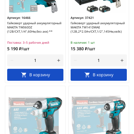
Артикул:
16466
Артикул:
37421
Гайковерт ударный аккумуляторный
Гайковерт ударный аккумуляторный
MAKITA TW060DZ
MAKITA TW141DWAE
(12В/CXT,1/4",60Нм,без акк) **
(12В,2*2.0Ач/CXT,1/2",145Нм,кейс)
Поставка:
3–5 рабочих дней
В наличии:
1 шт
5 190 ₽/шт
15 380 ₽/шт
В корзину
В корзину