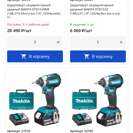
Шуруповерт аккумуляторный
Шуруповерт аккумуляторный
ударный MAKITA DTD152RME
ударный MAKITA DTD152Z
(18В,2*4.0Ач/Li-Ion,1/4",165Нм,кейс)
(18В/LXT,1/4",165Нм,без акк.и з/у)
**
Поставка:
3–5 рабочих дней
В наличии:
5 шт
28 490 ₽/шт
6 060 ₽/шт
В корзину
В корзину
Артикул:
27270
Артикул:
52765