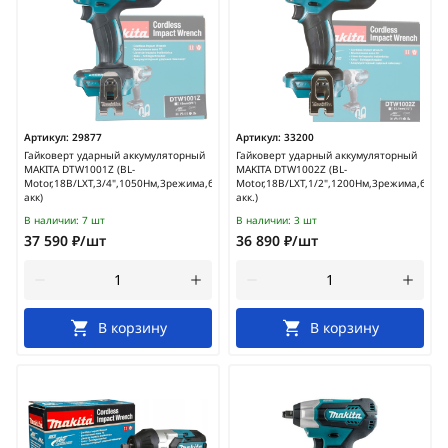
Артикул:
29877
Артикул:
33200
Гайковерт ударный аккумуляторный
Гайковерт ударный аккумуляторный
MAKITA DTW1001Z (BL-
MAKITA DTW1002Z (BL-
Motor,18В/LXT,3/4",1050Нм,3режима,без
Motor,18В/LXT,1/2",1200Нм,3режима,без
акк)
акк.)
В наличии:
7 шт
В наличии:
3 шт
37 590 ₽/шт
36 890 ₽/шт
В корзину
В корзину