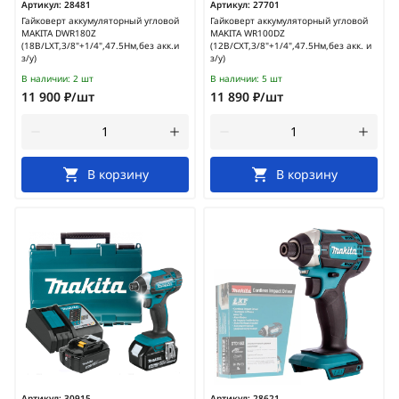
Артикул:
28481
Артикул:
27701
Гайковерт аккумуляторный угловой
Гайковерт аккумуляторный угловой
MAKITA DWR180Z
MAKITA WR100DZ
(18В/LXT,3/8"+1/4",47.5Нм,без акк.и
(12В/CXT,3/8"+1/4",47.5Нм,без акк. и
з/у)
з/у)
В наличии:
2 шт
В наличии:
5 шт
11 900 ₽/шт
11 890 ₽/шт
В корзину
В корзину
Артикул:
30915
Артикул:
28621