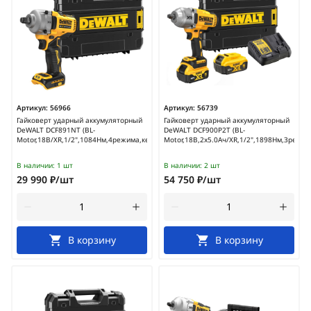
Артикул:
56966
Артикул:
56739
Гайковерт ударный аккумуляторный
Гайковерт ударный аккумуляторный
DeWALT DCF891NT (BL-
DeWALT DCF900P2T (BL-
Motor,18В/XR,1/2",1084Нм,4режима,кейс)
Motor,18В,2х5.0Ач/XR,1/2",1898Нм,3режим
В наличии:
1 шт
В наличии:
2 шт
29 990 ₽/шт
54 750 ₽/шт
В корзину
В корзину