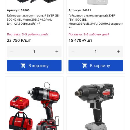
Артикул:
52865
Артикул:
54671
Гайковерт аккумуляторный ЗУБР GB-
Гайковерт аккумуляторный ЗУБР
500-42 (BL-Motor,20В.2*4.0Ач/Li-
ГБУ-1000 (BL-
Ion,1/2",500Нм,кейс) **
Motor,20В/LMS,3/4",1000Нм,3скорости)
**
Поставка:
3–5 рабочих дней
Поставка:
3–5 рабочих дней
23 750 ₽/шт
15 470 ₽/шт
В корзину
В корзину