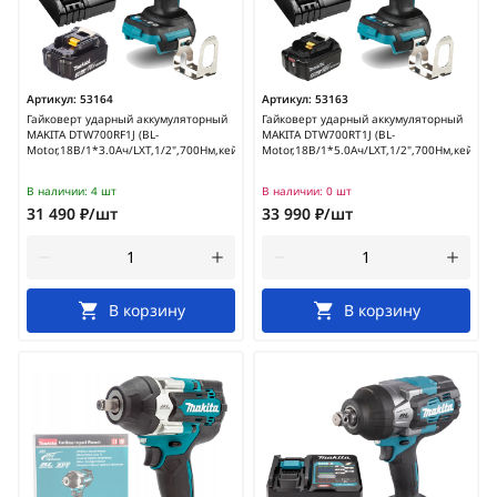
Артикул:
53164
Артикул:
53163
Гайковерт ударный аккумуляторный
Гайковерт ударный аккумуляторный
MAKITA DTW700RF1J (BL-
MAKITA DTW700RT1J (BL-
Motor,18В/1*3.0Ач/LXT,1/2",700Нм,кейс)
Motor,18В/1*5.0Ач/LXT,1/2",700Нм,кейс)
В наличии:
4 шт
В наличии:
0 шт
31 490 ₽/шт
33 990 ₽/шт
В корзину
В корзину