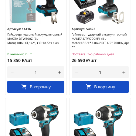
Артикул:
14416
Артикул:
54823
Гайковерт ударный аккумуляторный
Гайковерт ударный аккумуляторный
MAKITA DTW300Z (BL-
MAKITA DTW700RF1 (BL-
Motor,18В/LXT,1/2",330Нм,без акк)
Motor,18В/1*3.0Ач/LXT,1/2",700Нм,4режим
**
В наличии:
7 шт
Поставка:
3–5 рабочих дней
15 850 ₽/шт
26 590 ₽/шт
В корзину
В корзину