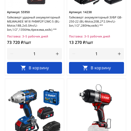
Артикул:
55950
Артикул:
14238
Гайковерт ударный аккумуляторный
Гайковерт аккумуляторный ЗУБР GB-
MILWAUKEE M18 FHIWF2F12MC-5 (BL-
250-22 (BL-Motor,20В,2*2.0Ач/Li-
Motor,18В,2х5.0Ач/Li-
Ion,1/2",280Нм,кейс) **
Ion,1/2",1356Нм,4режима,кейс) **
Поставка:
3–5 рабочих дней
Поставка:
3–5 рабочих дней
73 720 ₽/шт
13 270 ₽/шт
В корзину
В корзину