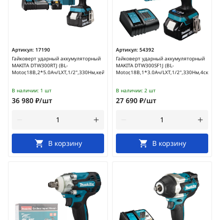
Артикул:
17190
Артикул:
54392
Гайковерт ударный аккумуляторный
Гайковерт ударный аккумуляторный
MAKITA DTW300RTJ (BL-
MAKITA DTW300SF1J (BL-
Motor,18В,2*5.0Ач/LXT,1/2",330Нм,кейс)
Motor,18В,1*3.0Ач/LXT,1/2",330Нм,4скорос
В наличии:
1 шт
В наличии:
2 шт
36 980 ₽/шт
27 690 ₽/шт
В корзину
В корзину