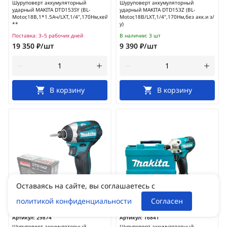
Шуруповерт аккумуляторный
Шуруповерт аккумуляторный
ударный MAKITA DTD153SY (BL-
ударный MAKITA DTD153Z (BL-
Motor,18В,1*1.5Ач/LXT,1/4",170Нм,кейс)
Motor,18В/LXT,1/4",170Нм,без акк.и з/
**
у)
Поставка:
3–5 рабочих дней
В наличии:
3 шт
19 350 ₽/шт
9 390 ₽/шт
В корзину
В корзину
Оставаясь на сайте, вы соглашаетесь с
политикой конфиденциальности
Согласен
Артикул:
29874
Артикул:
16841
Шуруповерт аккумуляторный
Шуруповерт аккумуляторный