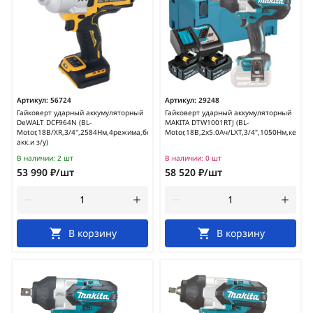
Артикул:
56724
Артикул:
29248
Гайковерт ударный аккумуляторный
Гайковерт ударный аккумуляторный
DeWALT DCF964N (BL-
MAKITA DTW1001RTJ (BL-
Motor,18В/XR,3/4",2584Нм,4режима,без
Motor,18В,2х5.0Ач/LXT,3/4",1050Нм,кейс)
акк.и з/у)
В наличии:
2 шт
В наличии:
0 шт
53 990 ₽/шт
58 520 ₽/шт
В корзину
В корзину