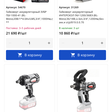
Артикул:
54670
Артикул:
31269
Гайковерт аккумуляторный ЗУБР
Гайковерт аккумуляторный
ГБУ-1000-41 (BL-
ИНТЕРСКОЛ ГАУ-1200/36ВЭ (BL-
Motor,20В/1*4.0Ач/LMS,3/4",1000Нм,сумка)
Motor,36/18В,Li-Ion,3/4",1200Нм,без
**
акк.и з/у)/819.0.0.70
Поставка:
3–5 рабочих дней
В наличии:
3 шт
21 690 ₽/шт
10 860 ₽/шт
В корзину
В корзину