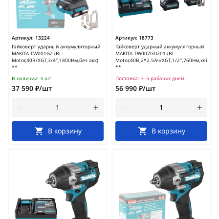
Артикул:
13224
Артикул:
18773
Гайковерт ударный аккумуляторный
Гайковерт ударный аккумуляторный
MAKITA TW001GZ (BL-
MAKITA TW007GD201 (BL-
Motor,40В/XGT,3/4",1800Нм,без акк)
Motor,40В,2*2.5Ач/XGT,1/2",760Нм,кейс)
**
**
В наличии:
3 шт
Поставка:
3–5 рабочих дней
37 590 ₽/шт
56 990 ₽/шт
В корзину
В корзину