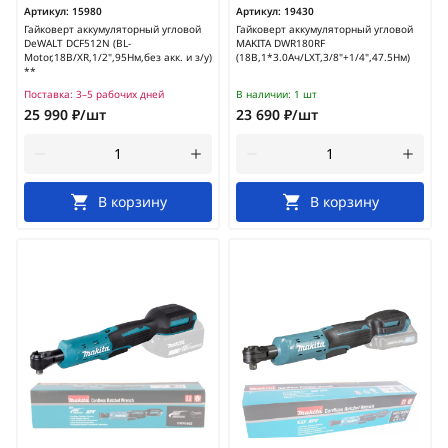
Артикул:
15980
Артикул:
19430
Гайковерт аккумуляторный угловой
Гайковерт аккумуляторный угловой
DeWALT DCF512N (BL-
MAKITA DWR180RF
Motor,18В/XR,1/2",95Нм,без акк. и з/у)
(18В,1*3.0Ач/LXT,3/8"+1/4",47.5Нм)
**
Поставка:
3–5 рабочих дней
В наличии:
1 шт
25 990 ₽/шт
23 690 ₽/шт
В корзину
В корзину