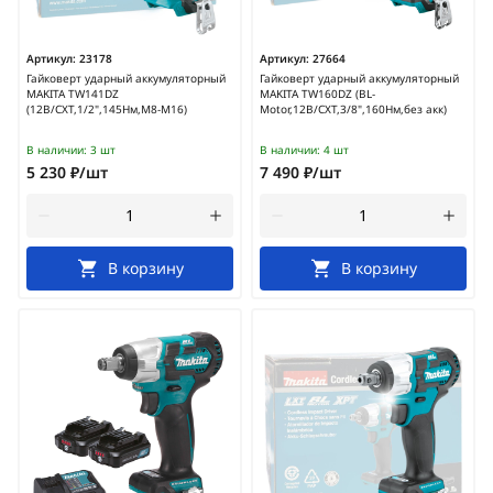
Артикул:
23178
Артикул:
27664
Гайковерт ударный аккумуляторный
Гайковерт ударный аккумуляторный
MAKITA TW141DZ
MAKITA TW160DZ (BL-
(12В/CXT,1/2",145Нм,М8-М16)
Motor,12В/CXT,3/8",160Нм,без акк)
В наличии:
3 шт
В наличии:
4 шт
5 230 ₽/шт
7 490 ₽/шт
В корзину
В корзину