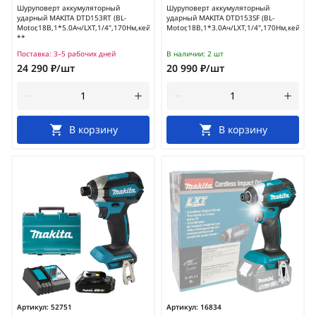
Шуруповерт аккумуляторный
Шуруповерт аккумуляторный
ударный MAKITA DTD153RT (BL-
ударный MAKITA DTD153SF (BL-
Motor,18В,1*5.0Ач/LXT,1/4",170Нм,кейс)
Motor,18В,1*3.0Ач/LXT,1/4",170Нм,кейс)
**
Поставка:
3–5 рабочих дней
В наличии:
2 шт
24 290 ₽/шт
20 990 ₽/шт
В корзину
В корзину
Артикул:
52751
Артикул:
16834