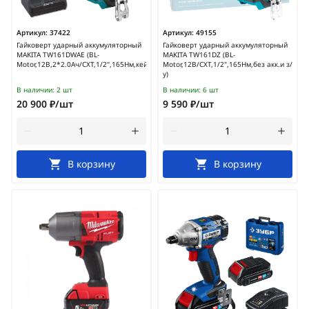
Артикул:
37422
Артикул:
49155
Гайковерт ударный аккумуляторный
Гайковерт ударный аккумуляторный
MAKITA TW161DWAE (BL-
MAKITA TW161DZ (BL-
Motor,12В,2*2.0Ач/CXT,1/2",165Нм,кейс)
Motor,12В/CXT,1/2",165Нм,без акк.и з/
у)
В наличии:
2 шт
В наличии:
6 шт
20 900 ₽/шт
9 590 ₽/шт
В корзину
В корзину