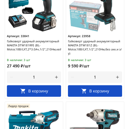
Артикул:
33841
Артикул:
23958
Гайковерт ударный аккумуляторный
Гайковерт ударный аккумуляторный
MAKITA DTW181RFE (BL-
MAKITA DTW181Z (BL-
Motor,18В/LXT,2*3.0Ач,1/2",210Нм,кейс)
Motor,18В/LXT,1/2",210Нм,без акк.и з/
у)
В наличии:
3 шт
В наличии:
3 шт
27 490 ₽/шт
9 590 ₽/шт
В корзину
В корзину
Лидер продаж