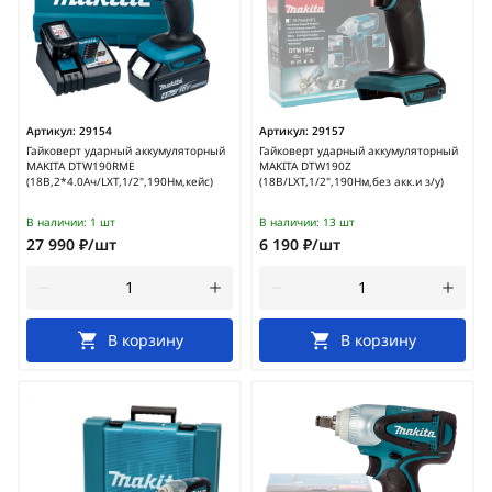
Артикул:
29154
Артикул:
29157
Гайковерт ударный аккумуляторный
Гайковерт ударный аккумуляторный
MAKITA DTW190RME
MAKITA DTW190Z
(18В,2*4.0Ач/LXT,1/2",190Нм,кейс)
(18В/LXT,1/2",190Нм,без акк.и з/у)
В наличии:
1 шт
В наличии:
13 шт
27 990 ₽/шт
6 190 ₽/шт
В корзину
В корзину