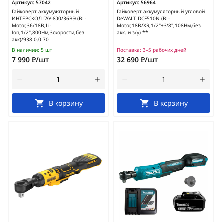
Артикул:
57042
Артикул:
56964
Гайковерт аккумуляторный
Гайковерт аккумуляторный угловой
ИНТЕРСКОЛ ГАУ-800/36ВЭ (BL-
DeWALT DCF510N (BL-
Motor,36/18В,Li-
Motor,18В/XR,1/2"+3/8",108Нм,без
Ion,1/2",800Нм,3скорости,без
акк. и з/у) **
акк)/938.0.0.70
В наличии:
5 шт
Поставка:
3–5 рабочих дней
7 990 ₽/шт
32 690 ₽/шт
В корзину
В корзину