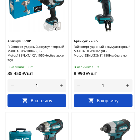
Артикул:
55981
Артикул:
27665
Гайковерт ударный аккумуляторный
Гайковерт ударный аккумуляторный
MAKITA DTW1004Z (BL-
MAKITA DTW180Z (BL-
Motor,18В/LXT,1/2",1050Нм,без акк.и
Motor,18В/LXT,3/8",180Нм,без акк)
з/у)
В наличии:
3 шт
В наличии:
1 шт
35 450 ₽/шт
8 990 ₽/шт
В корзину
В корзину