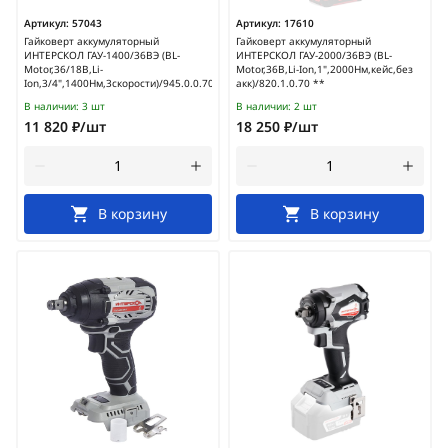
Артикул:
57043
Артикул:
17610
Гайковерт аккумуляторный
Гайковерт аккумуляторный
ИНТЕРСКОЛ ГАУ-1400/36ВЭ (BL-
ИНТЕРСКОЛ ГАУ-2000/36ВЭ (BL-
Motor,36/18В,Li-
Motor,36В,Li-Ion,1",2000Нм,кейс,без
Ion,3/4",1400Нм,3скорости)/945.0.0.70
акк)/820.1.0.70 **
В наличии:
3 шт
В наличии:
2 шт
11 820 ₽/шт
18 250 ₽/шт
В корзину
В корзину