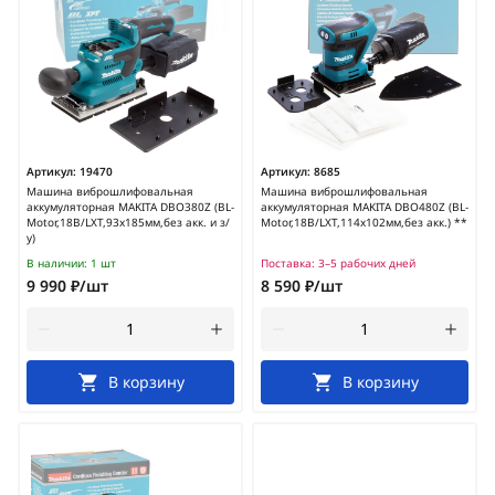
Артикул:
19470
Артикул:
8685
Машина виброшлифовальная
Машина виброшлифовальная
аккумуляторная MAKITA DBO380Z (BL-
аккумуляторная MAKITA DBO480Z (BL-
Motor,18В/LXT,93х185мм,без акк. и з/
Motor,18В/LXT,114х102мм,без акк.) **
у)
В наличии:
1 шт
Поставка:
3–5 рабочих дней
9 990 ₽/шт
8 590 ₽/шт
В корзину
В корзину