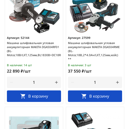
Артикул:
52144
Артикул:
27599
Машина шлифовальная угловая
Машина шлифовальная угловая
аккумуляторная MAKITA DGA504RF01
аккумуляторная MAKITA DGA504RME
(BL-
(BL-
Motor,18В/LXT,125мм,BL1830B+DC18RC)
Motor,18В,2*4.0Ач/LXT,125мм,кейс)
**
В наличии:
14 шт
В наличии:
3 шт
22 890 ₽/шт
37 550 ₽/шт
В корзину
В корзину