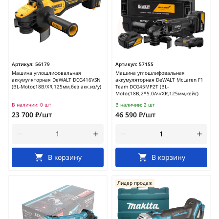
Артикул:
56179
Артикул:
57155
Машина углошлифовальная
Машина углошлифовальная
аккумуляторная DeWALT DCG416VSN
аккумуляторная DeWALT McLaren F1
(BL-Motor,18В/XR,125мм,без акк.из/у)
Team DCG45MP2T (BL-
Motor,18В,2*5.0Ач/XR,125мм,кейс)
В наличии:
0 шт
В наличии:
2 шт
23 700 ₽/шт
46 590 ₽/шт
В корзину
В корзину
Лидер продаж