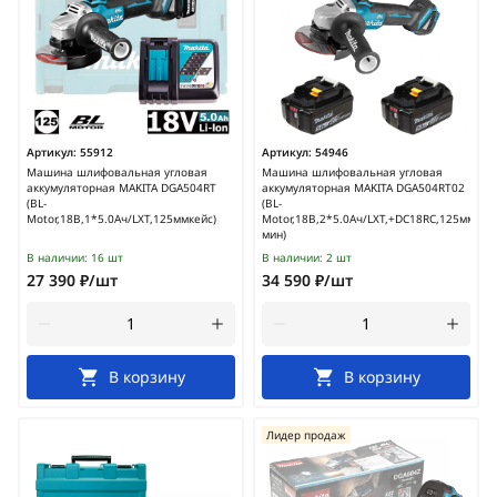
Артикул:
55912
Артикул:
54946
Машина шлифовальная угловая
Машина шлифовальная угловая
аккумуляторная MAKITA DGA504RT
аккумуляторная MAKITA DGA504RT02
(BL-
(BL-
Motor,18В,1*5.0Ач/LXT,125ммкейс)
Motor,18В,2*5.0Ач/LXT,+DC18RC,125мм,85
мин)
В наличии:
16 шт
В наличии:
2 шт
27 390 ₽/шт
34 590 ₽/шт
В корзину
В корзину
Лидер продаж