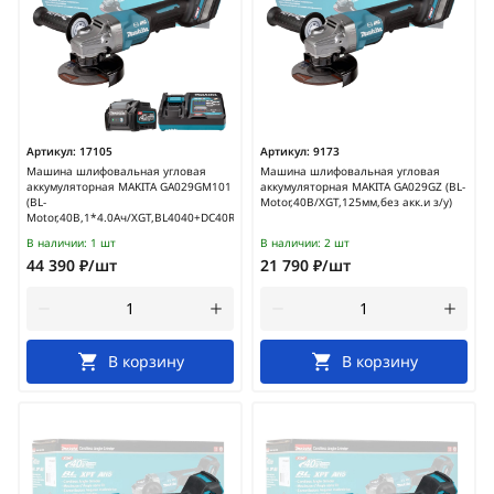
Артикул:
17105
Артикул:
9173
Машина шлифовальная угловая
Машина шлифовальная угловая
аккумуляторная MAKITA GA029GM101
аккумуляторная MAKITA GA029GZ (BL-
(BL-
Motor,40В/XGT,125мм,без акк.и з/у)
Motor,40В,1*4.0Ач/XGT,BL4040+DC40RA,125мм)
В наличии:
1 шт
В наличии:
2 шт
44 390 ₽/шт
21 790 ₽/шт
В корзину
В корзину