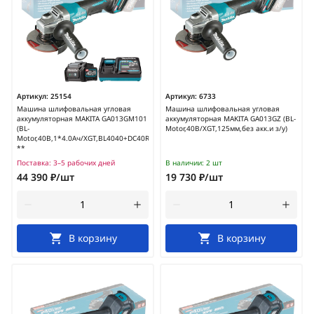
Артикул:
25154
Артикул:
6733
Машина шлифовальная угловая
Машина шлифовальная угловая
аккумуляторная MAKITA GA013GM101
аккумуляторная MAKITA GA013GZ (BL-
(BL-
Motor,40В/XGT,125мм,без акк.и з/у)
Motor,40В,1*4.0Ач/XGT,BL4040+DC40RA,125мм)
**
Поставка:
3–5 рабочих дней
В наличии:
2 шт
44 390 ₽/шт
19 730 ₽/шт
В корзину
В корзину