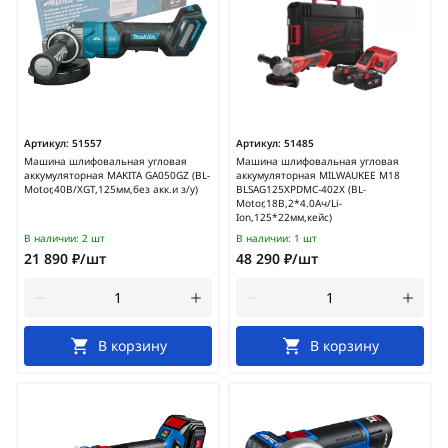
Артикул:
51557
Артикул:
51485
Машина шлифовальная угловая
Машина шлифовальная угловая
аккумуляторная MAKITA GA050GZ (BL-
аккумуляторная MILWAUKEE M18
Motor,40В/XGT,125мм,без акк.и з/у)
BLSAG125XPDMC-402X (BL-
Motor,18В,2*4.0Ач/Li-
Ion,125*22мм,кейс)
В наличии:
2 шт
В наличии:
1 шт
21 890 ₽/шт
48 290 ₽/шт
В корзину
В корзину