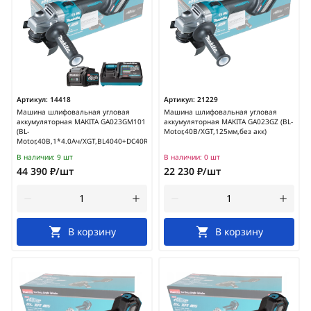
Артикул:
14418
Артикул:
21229
Машина шлифовальная угловая
Машина шлифовальная угловая
аккумуляторная MAKITA GA023GM101
аккумуляторная MAKITA GA023GZ (BL-
(BL-
Motor,40В/XGT,125мм,без акк)
Motor,40В,1*4.0Ач/XGT,BL4040+DC40RA,125мм)
В наличии:
9 шт
В наличии:
0 шт
44 390 ₽/шт
22 230 ₽/шт
В корзину
В корзину