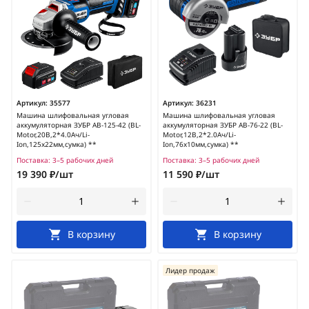
Артикул:
35577
Артикул:
36231
Машина шлифовальная угловая
Машина шлифовальная угловая
аккумуляторная ЗУБР AB-125-42 (BL-
аккумуляторная ЗУБР AB-76-22 (BL-
Motor,20В,2*4.0Ач/Li-
Motor,12В,2*2.0Ач/Li-
Ion,125х22мм,сумка) **
Ion,76х10мм,сумка) **
Поставка:
3–5 рабочих дней
Поставка:
3–5 рабочих дней
19 390 ₽/шт
11 590 ₽/шт
В корзину
В корзину
Лидер продаж