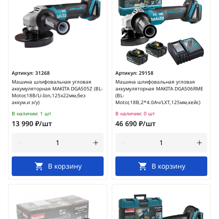
Артикул:
31268
Артикул:
29158
Машина шлифовальная угловая
Машина шлифовальная угловая
аккумуляторная MAKITA DGA505Z (BL-
аккумуляторная MAKITA DGA506RME
Motor,18В/Li-Ion,125х22мм,без
(BL-
аккум.и з/у)
Motor,18В,2*4.0Ач/LXT,125мм,кейс)
В наличии:
1 шт
В наличии:
0 шт
13 990 ₽/шт
46 690 ₽/шт
В корзину
В корзину