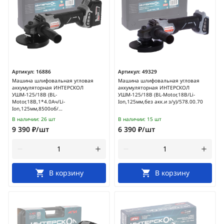
Артикул:
16886
Артикул:
49329
Машина шлифовальная угловая
Машина шлифовальная угловая
аккумуляторная ИНТЕРСКОЛ
аккумуляторная ИНТЕРСКОЛ
УШМ-125/18В (BL-
УШМ-125/18В (BL-Motor,18В/Li-
Motor,18В,1*4.0Ач/Li-
Ion,125мм,без акк.и з/у)/578.00.70
Ion,125мм,8500об/
мин,кейс)/578.4.1.70
В наличии:
26 шт
В наличии:
15 шт
9 390 ₽/шт
6 390 ₽/шт
В корзину
В корзину