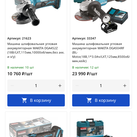
Артикул:
21623
Артикул:
33347
Машина шлифовальная угловая
Машина шлифовальная угловая
аккумуляторная MAKITA DGA452Z
аккумуляторная MAKITA DGA504RF
(18В/LXT,115мм,10000об/мин,без акк.
(BL-
и з/у)
Motor,18В,1*3.0Ач/LXT,125мм,8500об/
мин,кейс)
В наличии:
10 шт
В наличии:
12 шт
10 760 ₽/шт
23 990 ₽/шт
В корзину
В корзину