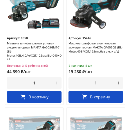
Артикул:
9558
Артикул:
15446
Машина шлифовальная угловая
Машина шлифовальная угловая
аккумуляторная MAKITA GA005GM101
аккумуляторная MAKITA GA005GZ (BL-
(BL-
Motor,40В/XGT,125мм,без акк.и з/у)
Motor,40В,4.0Ач/XGT,125мм,BL4040+DC40RA)
**
Поставка:
3–5 рабочих дней
В наличии:
4 шт
44 390 ₽/шт
19 230 ₽/шт
В корзину
В корзину