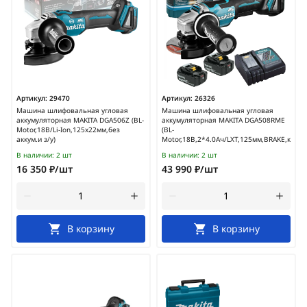
Артикул:
29470
Артикул:
26326
Машина шлифовальная угловая
Машина шлифовальная угловая
аккумуляторная MAKITA DGA506Z (BL-
аккумуляторная MAKITA DGA508RME
Motor,18В/Li-Ion,125х22мм,без
(BL-
аккум.и з/у)
Motor,18В,2*4.0Ач/LXT,125мм,BRAKE,кейс)
В наличии:
2 шт
В наличии:
2 шт
16 350 ₽/шт
43 990 ₽/шт
В корзину
В корзину