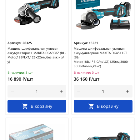
Артикул:
26325
Артикул:
15221
Машина шлифовальная угловая
Машина шлифовальная угловая
аккумуляторная MAKITA DGA508Z (BL-
аккумуляторная MAKITA DGA511RT
Motor,18В/LXT,125х22мм,без акк.и з/
(BL-
у)
Motor,18В,1*5.0Ач/LXT,125мм,3000-
8500об/мин,кейс)
В наличии:
3 шт
В наличии:
0 шт
16 890 ₽/шт
36 160 ₽/шт
В корзину
В корзину