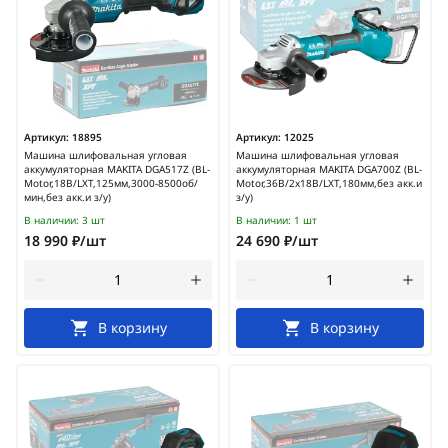
Артикул:
18895
Артикул:
12025
Машина шлифовальная угловая
Машина шлифовальная угловая
аккумуляторная MAKITA DGA517Z (BL-
аккумуляторная MAKITA DGA700Z (BL-
Motor,18В/LXT,125мм,3000-8500об/
Motor,36В/2х18В/LXT,180мм,без акк.и
мин,без акк.и з/у)
з/у)
В наличии:
3 шт
В наличии:
1 шт
18 990 ₽/шт
24 690 ₽/шт
В корзину
В корзину