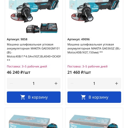
Артикул:
9858
Артикул:
49096
Машина шлифовальная угловая
Машина шлифовальная угловая
аккумуляторная MAKITA GA036GM101
аккумуляторная MAKITA GA036GZ (BL-
(BL-
Motor,40В/XGT,150мм) **
Motor,40В/1*4.0Ач/XGT,BL4040+DC40RA,150мм)
**
Поставка:
3–5 рабочих дней
Поставка:
3–5 рабочих дней
46 240 ₽/шт
21 460 ₽/шт
В корзину
В корзину