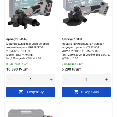
Артикул:
54144
Артикул:
18888
Машина шлифовальная угловая
Машина шлифовальная угловая
аккумуляторная ИНТЕРСКОЛ
аккумуляторная ИНТЕРСКОЛ
УШМ-125/18ВЭ (BL-
УШМ-125/18ВЭ (BL-Motor,18В/Li-
Motor,18В,1*4.0Ач/Li-
Ion,125мм,3000-8500об/м,без акк.и з/
Ion,125мм,кейс)/684.4.1.70
у)/684.1.0.70
В наличии:
7 шт
В наличии:
5 шт
10 390 ₽/шт
6 290 ₽/шт
В корзину
В корзину