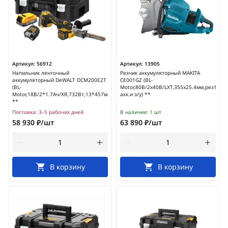
Артикул:
56912
Артикул:
13905
Напильник ленточный
Резчик аккумуляторный MAKITA
аккумуляторный DeWALT DCM200E2T
CE001GZ (BL-
(BL-
Motor,80В/2х40В/LXT,355х25.4мм,рез127м
Motor,18B/2*1.7Ач/XR,732Вт,13*457мм)
акк.и з/у) **
**
Поставка:
3–5 рабочих дней
В наличии:
1 шт
58 930 ₽/шт
63 890 ₽/шт
В корзину
В корзину