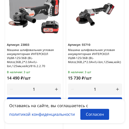
Артикул:
23803
Артикул:
55710
Машина шлифовальная угловая
Машина шлифовальная угловая
аккумуляторная ИНТЕРСКОЛ
аккумуляторная ИНТЕРСКОЛ
УШМ-125/36В (BL-
УШМ-125/36В (BL-
Motor,36В,2*2.0Ач/Li-
Motor,36В,2*2.0Ач/Li-Ion,125мм,кейс)
Ion,125мм,кейс)/816.2.2.70
В наличии:
3 шт
В наличии:
3 шт
14 490 ₽/шт
15 730 ₽/шт
В корзину
В корзину
Оставаясь на сайте, вы соглашаетесь с
политикой конфиденциальности
Согласен