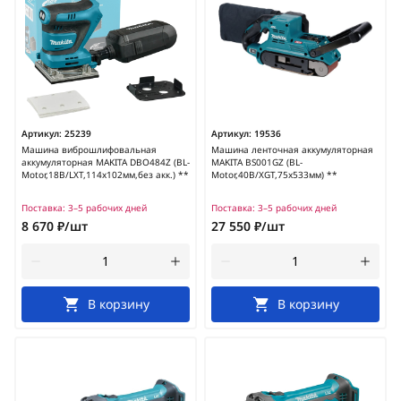
Артикул:
25239
Артикул:
19536
Машина виброшлифовальная
Машина ленточная аккумуляторная
аккумуляторная MAKITA DBO484Z (BL-
MAKITA BS001GZ (BL-
Motor,18В/LXT,114х102мм,без акк.) **
Motor,40В/XGT,75х533мм) **
Поставка:
3–5 рабочих дней
Поставка:
3–5 рабочих дней
8 670 ₽/шт
27 550 ₽/шт
В корзину
В корзину