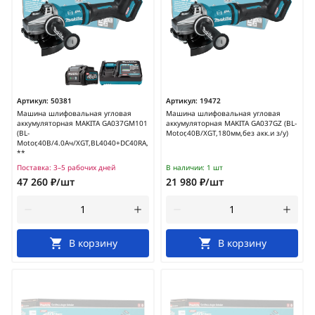
Артикул:
50381
Артикул:
19472
Машина шлифовальная угловая
Машина шлифовальная угловая
аккумуляторная MAKITA GA037GM101
аккумуляторная MAKITA GA037GZ (BL-
(BL-
Motor,40В/XGT,180мм,без акк.и з/у)
Motor,40В/4.0Ач/XGT,BL4040+DC40RA,180мм)
**
Поставка:
3–5 рабочих дней
В наличии:
1 шт
47 260 ₽/шт
21 980 ₽/шт
В корзину
В корзину