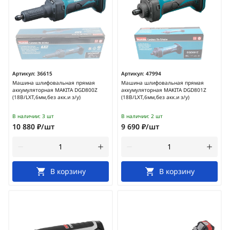
Артикул:
36615
Артикул:
47994
Машина шлифовальная прямая
Машина шлифовальная прямая
аккумуляторная MAKITA DGD800Z
аккумуляторная MAKITA DGD801Z
(18В/LXT,6мм,без акк.и з/у)
(18В/LXT,6мм,без акк.и з/у)
В наличии:
3 шт
В наличии:
2 шт
10 880 ₽/шт
9 690 ₽/шт
В корзину
В корзину