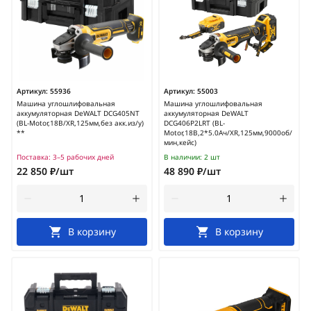
Артикул:
55936
Артикул:
55003
Машина углошлифовальная
Машина углошлифовальная
аккумуляторная DeWALT DCG405NT
аккумуляторная DeWALT
(BL-Motor,18В/XR,125мм,без акк.из/у)
DCG406P2LRT (BL-
**
Motor,18В,2*5.0Ач/XR,125мм,9000об/
мин,кейс)
Поставка:
3–5 рабочих дней
В наличии:
2 шт
22 850 ₽/шт
48 890 ₽/шт
В корзину
В корзину