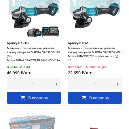
Артикул:
15387
Артикул:
48610
Машина шлифовальная угловая
Машина шлифовальная угловая
аккумуляторная MAKITA GA038GM101
аккумуляторная MAKITA GA038GZ (BL-
(BL-
Motor,40В/XGT,230мм,без акк.и з/у)
Motor,40В/4.0Ач/XGT,BL4040+DC40RA,230мм)
**
В наличии:
1 шт
Поставка:
3–5 рабочих дней
46 990 ₽/шт
22 650 ₽/шт
В корзину
В корзину