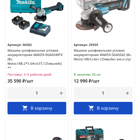
Артикул:
56582
Артикул:
29359
Машина шлифовальная угловая
Машина шлифовальная угловая
аккумуляторная MAKITA DGA504RTE
аккумуляторная MAKITA DGA504Z (BL-
(BL-
Motor,18В/Li-Ion,125мм,без акк.и з/у)
Motor,18В,2*5.0Ач/LXT,125мм,кейс)
**
Поставка:
3–5 рабочих дней
В наличии:
20 шт
35 590 ₽/шт
12 990 ₽/шт
В корзину
В корзину