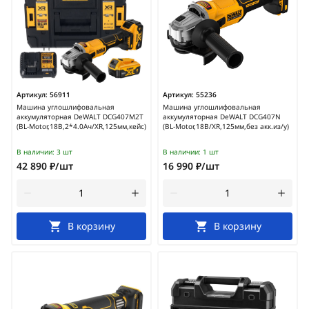
Артикул:
56911
Артикул:
55236
Машина углошлифовальная
Машина углошлифовальная
аккумуляторная DeWALT DCG407M2T
аккумуляторная DeWALT DCG407N
(BL-Motor,18В,2*4.0Ач/XR,125мм,кейс)
(BL-Motor,18В/XR,125мм,без акк.из/у)
В наличии:
3 шт
В наличии:
1 шт
42 890 ₽/шт
16 990 ₽/шт
В корзину
В корзину