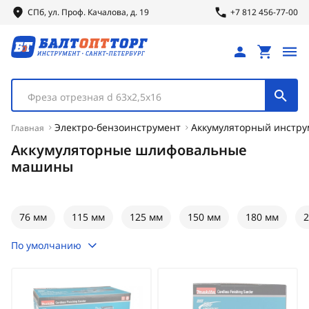
СПб, ул.
Проф.
Качалова, д. 19
+7 812 456-77-00
Фреза отрезная d 63х2,5х16
Электро-бензоинструмент
Аккумуляторный инстру
Главная
Аккумуляторные шлифовальные
машины
76 мм
115 мм
125 мм
150 мм
180 мм
2
По умолчанию