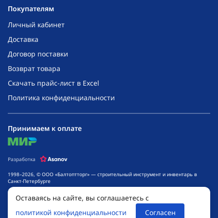
Покупателям
Личный кабинет
Доставка
Договор поставки
Возврат товара
Скачать прайс-лист в Excel
Политика конфиденциальности
Принимаем к оплате
mir
Разработка
1998–2026, © ООО «Балтоптторг» — строительный инструмент и инвентарь в
Санкт-Петербурге
Обращаем ваше внимание на то, что данный интернет-сайт носит исключительно
Оставаясь на сайте, вы соглашаетесь с
информационный характер и ни при каких условиях не является публичной
офертой, определяемой положениями ч. 2 ст. 437 Гражданского кодекса
политикой конфиденциальности
Согласен
Российской Федерации. Для получения подробной информации о стоимости