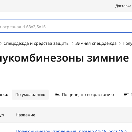
Доставка
 отрезная d 63х2,5х16
Спецодежда и средства защиты
Зимняя спецодежда
Пол
лукомбинезоны зимние
вка:
По умолчанию
По цене, по возрастанию
ул
Название
Полукомбинезон утепленный, размер 44-46, рост 182-