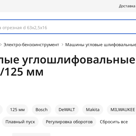
Доставка
 отрезная d 63х2,5х16
Электро-бензоинструмент
Машины угловые шлифовальные
лые углошлифовальны
/125 мм
125 мм
Bosch
DeWALT
Makita
MILWAUKEE
Плавный пуск
Регулировка оборотов
Сбросить все