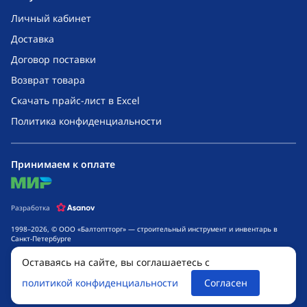
Личный кабинет
Доставка
Договор поставки
Возврат товара
Скачать прайс-лист в Excel
Политика конфиденциальности
Принимаем к оплате
mir
Разработка
1998–2026, © ООО «Балтоптторг» — строительный инструмент и инвентарь в
Санкт-Петербурге
Обращаем ваше внимание на то, что данный интернет-сайт носит исключительно
Оставаясь на сайте, вы соглашаетесь с
информационный характер и ни при каких условиях не является публичной
офертой, определяемой положениями ч. 2 ст. 437 Гражданского кодекса
политикой конфиденциальности
Согласен
Российской Федерации. Для получения подробной информации о стоимости
товаров и сроках выполнения услуг, обращайтесь к менеджерам компании.