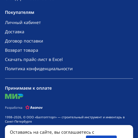
Покупателям
Личный кабинет
Доставка
Договор поставки
Возврат товара
Скачать прайс-лист в Excel
Политика конфиденциальности
Принимаем к оплате
mir
Разработка
1998–2026, © ООО «Балтоптторг» — строительный инструмент и инвентарь в
Санкт-Петербурге
Обращаем ваше внимание на то, что данный интернет-сайт носит исключительно
Оставаясь на сайте, вы соглашаетесь с
информационный характер и ни при каких условиях не является публичной
офертой, определяемой положениями ч. 2 ст. 437 Гражданского кодекса