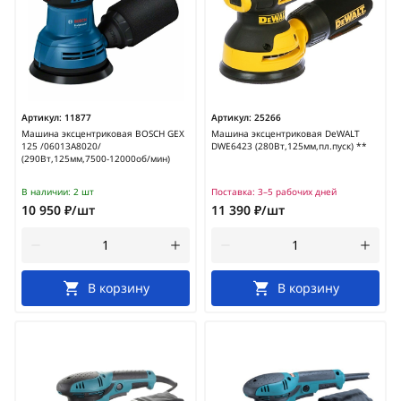
Артикул:
11877
Артикул:
25266
Машина эксцентриковая BOSCH GEX
Машина эксцентриковая DeWALT
125 /06013A8020/
DWE6423 (280Вт,125мм,пл.пуск) **
(290Вт,125мм,7500-12000об/мин)
В наличии:
2 шт
Поставка:
3–5 рабочих дней
10 950 ₽/шт
11 390 ₽/шт
В корзину
В корзину