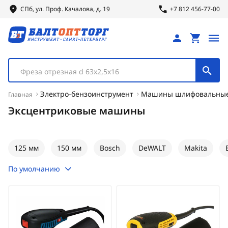
СПб, ул.
Проф.
Качалова, д. 19
+7 812 456-77-00
Фреза отрезная d 63х2,5х16
Электро-бензоинструмент
Машины шлифовальны
Главная
Эксцентриковые машины
125 мм
150 мм
Bosch
DeWALT
Makita
По умолчанию