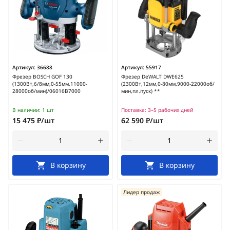
Артикул:
36688
Артикул:
55917
Фрезер BOSCH GOF 130
Фрезер DeWALT DWE625
(1300Вт,6/8мм,0-55мм,11000-
(2300Вт,12мм,0-80мм,9000-22000об/
28000об/мин)/06016B7000
мин,пл.пуск) **
В наличии:
1 шт
Поставка:
3–5 рабочих дней
15 475 ₽/шт
62 590 ₽/шт
В корзину
В корзину
Лидер продаж