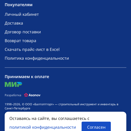
Покупателям
Личный кабинет
Доставка
Договор поставки
Возврат товара
Скачать прайс-лист в Excel
Политика конфиденциальности
Принимаем к оплате
mir
Разработка
1998–2026, © ООО «Балтоптторг» — строительный инструмент и инвентарь в
Санкт-Петербурге
Обращаем ваше внимание на то, что данный интернет-сайт носит исключительно
Оставаясь на сайте, вы соглашаетесь с
информационный характер и ни при каких условиях не является публичной
офертой, определяемой положениями ч. 2 ст. 437 Гражданского кодекса
политикой конфиденциальности
Согласен
Российской Федерации. Для получения подробной информации о стоимости
товаров и сроках выполнения услуг, обращайтесь к менеджерам компании.