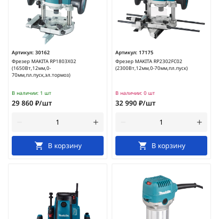
Артикул:
30162
Артикул:
17175
Фрезер MAKITA RP1803X02
Фрезер MAKITA RP2302FC02
(1650Вт,12мм,0-
(2300Вт,12мм,0-70мм,пл.пуск)
70мм,пл.пуск,эл.тормоз)
В наличии:
1 шт
В наличии:
0 шт
29 860 ₽/шт
32 990 ₽/шт
В корзину
В корзину