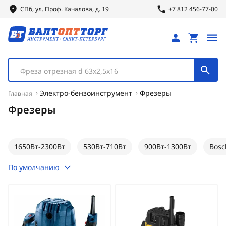
СПб, ул.
Проф.
Качалова, д. 19
+7 812 456-77-00
Фреза отрезная d 63х2,5х16
Электро-бензоинструмент
Фрезеры
Главная
Фрезеры
1650Вт-2300Вт
530Вт-710Вт
900Вт-1300Вт
Bosc
По умолчанию