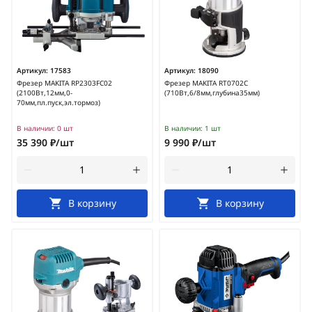
Артикул:
17583
Артикул:
18090
Фрезер MAKITA RP2303FC02
Фрезер MAKITA RT0702C
(2100Вт,12мм,0-
(710Вт,6/8мм,глубина35мм)
70мм,пл.пуск,эл.тормоз)
В наличии:
0 шт
В наличии:
1 шт
35 390 ₽/шт
9 990 ₽/шт
В корзину
В корзину