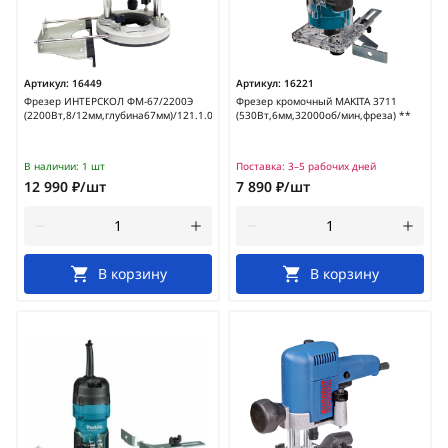
Артикул:
16449
Артикул:
16221
Фрезер ИНТЕРСКОЛ ФМ-67/2200Э
Фрезер кромочный MAKITA 3711
(2200Вт,8/12мм,глубина67мм)/121.1.0.00
(530Вт,6мм,32000об/мин,фреза) **
В наличии:
1 шт
Поставка:
3–5 рабочих дней
12 990 ₽/шт
7 890 ₽/шт
В корзину
В корзину