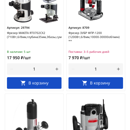
Артикул:
29794
Артикул:
8709
Фрезер MAKITA RT0702CX2
Фрезер ЗУБР ФПР-1200
(710Вт,6/8мм,глубина35мм,3базы,сумка)
(1200Вт,6/8мм,10000-30000об/мин)
**
В наличии:
5 шт
Поставка:
3–5 рабочих дней
17 950 ₽/шт
7 970 ₽/шт
В корзину
В корзину