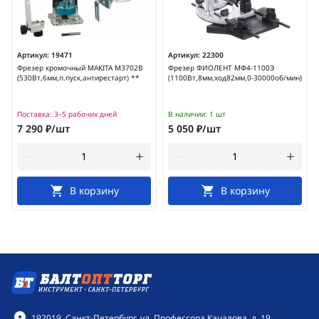
Артикул:
19471
Артикул:
22300
Фрезер кромочный MAKITA M3702B
Фрезер ФИОЛЕНТ МФ4-1100Э
(530Вт,6мм,п.пуск,антирестарт) **
(1100Вт,8мм,ход82мм,0-30000об/мин)
Поставка:
3–5 рабочих дней
В наличии:
1 шт
7 290 ₽/шт
5 050 ₽/шт
В корзину
В корзину
Контактная информация
192019, Санкт-Петербург, ул. Профессора Качалова, д. 19