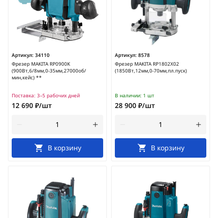
Артикул:
34110
Артикул:
8578
Фрезер MAKITA RP0900K
Фрезер MAKITA RP1802X02
(900Вт,6/8мм,0-35мм,27000об/
(1850Вт,12мм,0-70мм,пл.пуск)
мин,кейс) **
Поставка:
3–5 рабочих дней
В наличии:
1 шт
12 690 ₽/шт
28 900 ₽/шт
В корзину
В корзину