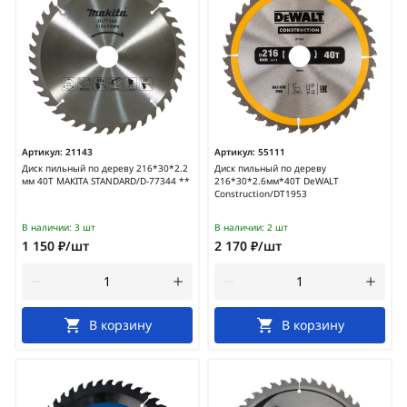
Артикул:
21143
Артикул:
55111
Диск пильный по дереву 216*30*2.2
Диск пильный по дереву
мм 40Т МАКIТА STANDARD/D-77344 **
216*30*2.6мм*40Т DeWALT
Construction/DT1953
В наличии:
3 шт
В наличии:
2 шт
1 150 ₽/шт
2 170 ₽/шт
В корзину
В корзину