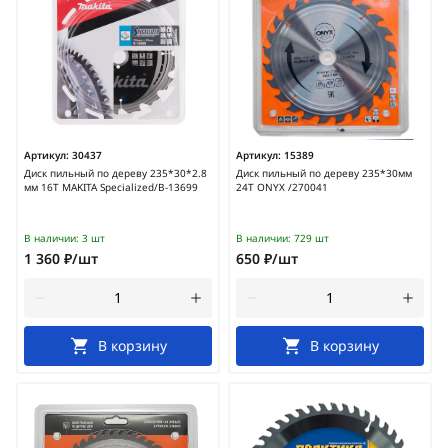
Артикул:
30437
Артикул:
15389
Диск пильный по дереву 235*30*2.8
Диск пильный по дереву 235*30мм
мм 16Т MAKITA Specialized/B-13699
24Т ONYX /270041
В наличии:
3 шт
В наличии:
729 шт
1 360 ₽/шт
650 ₽/шт
В корзину
В корзину