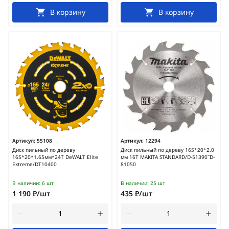
В корзину
В корзину
Артикул:
55108
Артикул:
12294
Диск пильный по дереву
Диск пильный по дереву 165*20*2.0
165*20*1.65мм*24Т DeWALT Elite
мм 16Т MAKITA STANDARD/D-51390˜D-
Extreme/DT10400
81050
В наличии:
6 шт
В наличии:
25 шт
1 190 ₽/шт
435 ₽/шт