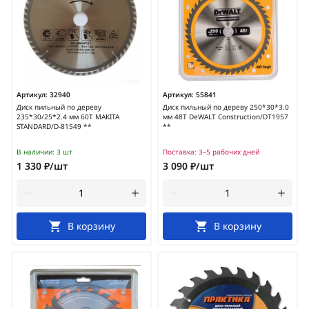
Артикул:
32940
Артикул:
55841
Диск пильный по дереву
Диск пильный по дереву 250*30*3.0
235*30/25*2.4 мм 60Т MAKITA
мм 48Т DeWALT Construction/DT1957
STANDARD/D-81549 **
**
В наличии:
3 шт
Поставка:
3–5 рабочих дней
1 330 ₽/шт
3 090 ₽/шт
В корзину
В корзину