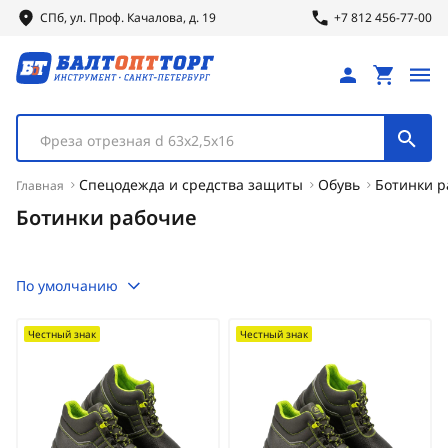
СПб, ул.
Проф.
Качалова, д. 19
+7 812 456-77-00
Фреза отрезная d 63х2,5х16
Спецодежда и средства защиты
Обувь
Ботинки р
Главная
Ботинки рабочие
По умолчанию
Честный знак
Честный знак