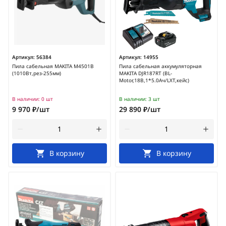
Артикул:
56384
Артикул:
14955
Пила сабельная MAKITA M4501B
Пила сабельная аккумуляторная
(1010Вт,рез-255мм)
MAKITA DJR187RT (BL-
Motor,18В,1*5.0Ач/LXT,кейс)
В наличии:
0 шт
В наличии:
3 шт
9 970 ₽/шт
29 890 ₽/шт
В корзину
В корзину