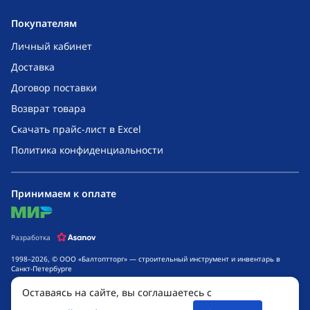
Покупателям
Личный кабинет
Доставка
Договор поставки
Возврат товара
Скачать прайс-лист в Excel
Политика конфиденциальности
Принимаем к оплате
mir
Разработка
1998–2026, © ООО «Балтоптторг» — строительный инструмент и инвентарь в
Санкт-Петербурге
Обращаем ваше внимание на то, что данный интернет-сайт носит исключительно
Оставаясь на сайте, вы соглашаетесь с
информационный характер и ни при каких условиях не является публичной
офертой, определяемой положениями ч. 2 ст. 437 Гражданского кодекса