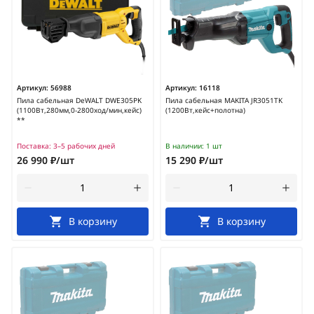
Артикул:
56988
Артикул:
16118
Пила сабельная DeWALT DWE305PK
Пила сабельная MAKITA JR3051TK
(1100Вт,280мм,0-2800ход/мин,кейс)
(1200Вт,кейс+полотна)
**
Поставка:
3–5 рабочих дней
В наличии:
1 шт
26 990 ₽/шт
15 290 ₽/шт
В корзину
В корзину