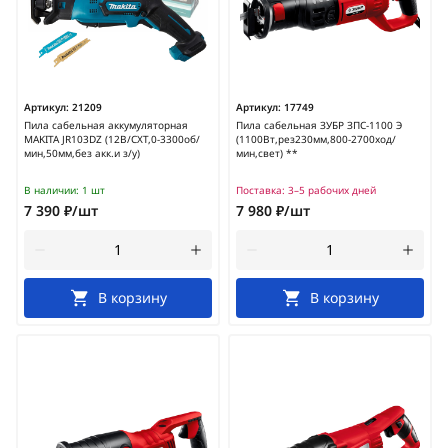
Артикул:
21209
Артикул:
17749
Пила сабельная аккумуляторная
Пила сабельная ЗУБР ЗПС-1100 Э
MAKITA JR103DZ (12В/CXT,0-3300об/
(1100Вт,рез230мм,800-2700ход/
мин,50мм,без акк.и з/у)
мин,свет) **
В наличии:
1 шт
Поставка:
3–5 рабочих дней
7 390 ₽/шт
7 980 ₽/шт
В корзину
В корзину