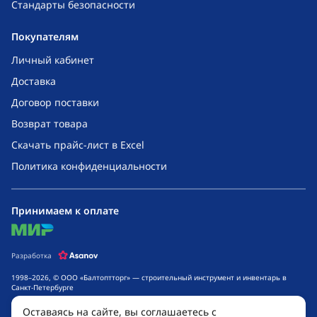
Стандарты безопасности
Покупателям
Личный кабинет
Доставка
Договор поставки
Возврат товара
Скачать прайс-лист в Excel
Политика конфиденциальности
Принимаем к оплате
mir
Разработка
1998–2026, © ООО «Балтоптторг» — строительный инструмент и инвентарь в
Санкт-Петербурге
Обращаем ваше внимание на то, что данный интернет-сайт носит исключительно
Оставаясь на сайте, вы соглашаетесь с
информационный характер и ни при каких условиях не является публичной