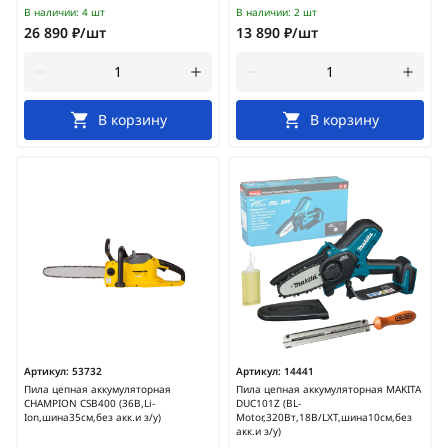
В наличии:
4 шт
В наличии:
2 шт
26 890 ₽/шт
13 890 ₽/шт
В корзину
В корзину
Артикул:
53732
Артикул:
14441
Пила цепная аккумуляторная
Пила цепная аккумуляторная MAKITA
CHAMPION CSB400 (36В,Li-
DUC101Z (BL-
Ion,шина35см,без акк.и з/у)
Motor,320Вт,18В/LXT,шина10см,без
акк.и з/у)