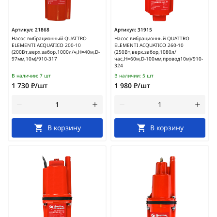
Артикул:
21868
Артикул:
31915
Насос вибрационный QUATTRO
Насос вибрационный QUATTRO
ELEMENTI ACQUATICO 200-10
ELEMENTI ACQUATICO 260-10
(200Вт,верх.забор,1000л/ч,H=40м,D-
(250Вт,верх.забор,1080л/
97мм,10м)/910-317
час,H=60м,D-100мм,провод10м)/910-
324
В наличии:
7 шт
В наличии:
5 шт
1 730 ₽/шт
1 980 ₽/шт
В корзину
В корзину