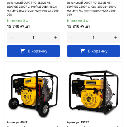
фекальный QUATTRO ELEMENTI
фекальный QUATTRO ELEMENTI
SEWAGE 2500F Ci Prof (2500Вт,450л/
SEWAGE 2500F Ci-Cut (2500Вт,500л/
мин,H=28м,автомат,чугун+нерж)/909-
мин,H=17м,чугун+нерж,+НОЖ)/909-
068
099
В наличии:
3 шт
В наличии:
2 шт
15 740 ₽/шт
15 810 ₽/шт
В корзину
В корзину
Артикул:
49471
Артикул:
15742