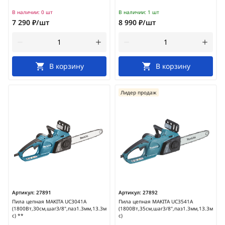
В наличии:
0 шт
В наличии:
1 шт
7 290 ₽/шт
8 990 ₽/шт
В корзину
В корзину
Лидер продаж
Артикул:
27891
Артикул:
27892
Пила цепная MAKITA UC3041A
Пила цепная MAKITA UC3541A
(1800Вт,30см,шаг3/8",паз1.3мм,13.3м/
(1800Вт,35см,шаг3/8",паз1.3мм,13.3м/
с) **
с)