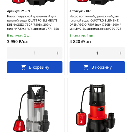
Артикул:
21969
Артикул:
21870
Насос погружной дренажный для
Насос погружной дренажный для
грязной воды QUATTRO ELEMENTI
грязной воды QUATTRO ELEMENTI
DRENAGGIO 750F (750Вт,200л/
DRENAGGIO 750F Inox (750Вт,200л/
мин,H=7.5м,1"1/4,автомат)/771-558
мин,H=7.5м,автомат,нерж)/770-728
В наличии:
2 шт
В наличии:
4 шт
3 950 ₽/шт
4 820 ₽/шт
В корзину
В корзину