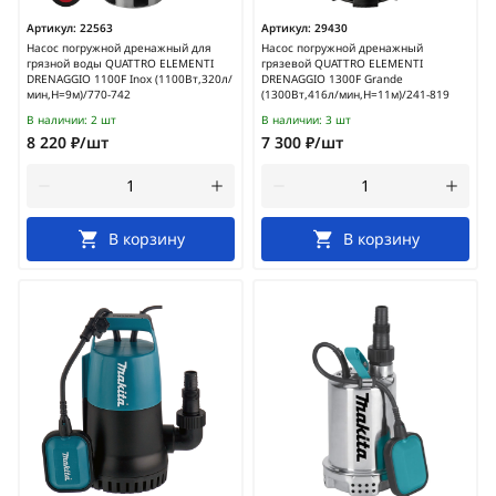
Артикул:
22563
Артикул:
29430
Насос погружной дренажный для
Насос погружной дренажный
грязной воды QUATTRO ELEMENTI
грязевой QUATTRO ELEMENTI
DRENAGGIO 1100F Inox (1100Вт,320л/
DRENAGGIO 1300F Grande
мин,H=9м)/770-742
(1300Вт,416л/мин,H=11м)/241-819
В наличии:
2 шт
В наличии:
3 шт
8 220 ₽/шт
7 300 ₽/шт
В корзину
В корзину