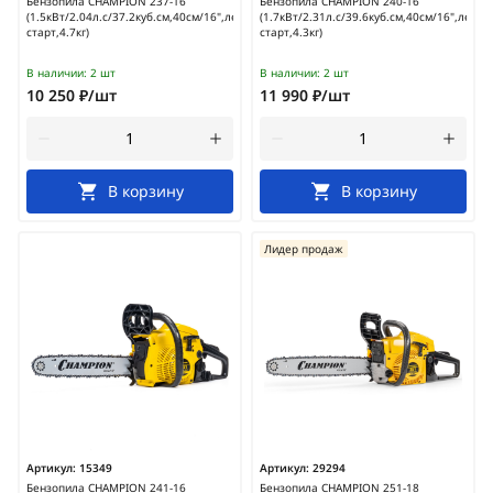
Бензопила CHAMPION 237-16
Бензопила CHAMPION 240-16
(1.5кВт/2.04л.с/37.2куб.см,40см/16",легкий
(1.7кВт/2.31л.с/39.6куб.см,40см/16",легки
старт,4.7кг)
старт,4.3кг)
В наличии:
2 шт
В наличии:
2 шт
10 250 ₽/шт
11 990 ₽/шт
В корзину
В корзину
Лидер продаж
Артикул:
15349
Артикул:
29294
Бензопила CHAMPION 241-16
Бензопила CHAMPION 251-18