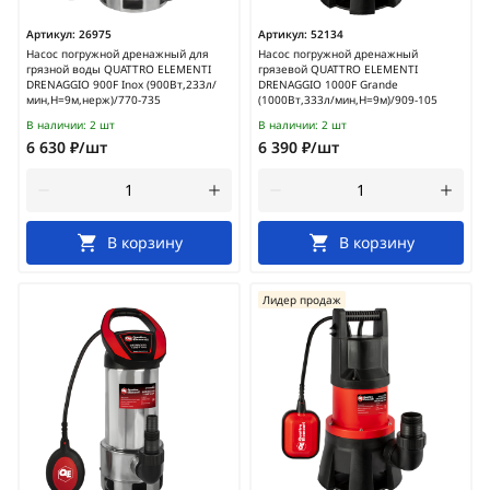
Артикул:
26975
Артикул:
52134
Насос погружной дренажный для
Насос погружной дренажный
грязной воды QUATTRO ELEMENTI
грязевой QUATTRO ELEMENTI
DRENAGGIO 900F Inox (900Вт,233л/
DRENAGGIO 1000F Grande
мин,H=9м,нерж)/770-735
(1000Вт,333л/мин,H=9м)/909-105
В наличии:
2 шт
В наличии:
2 шт
6 630 ₽/шт
6 390 ₽/шт
В корзину
В корзину
Лидер продаж