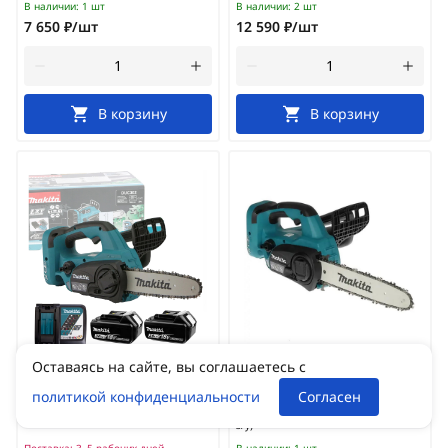
В наличии:
1 шт
В наличии:
2 шт
7 650 ₽/шт
12 590 ₽/шт
В корзину
В корзину
Оставаясь на сайте, вы соглашаетесь с
Артикул:
17106
Артикул:
29876
Пила цепная аккумуляторная MAKITA
Пила цепная аккумуляторная MAKITA
политикой конфиденциальности
Согласен
DUC302RF2
DUC302Z
(36В/2х18В/3.0Ач/LXT,шина30см) **
(36В/2х18В/LXT,шина30см,без акк.и
з/у)