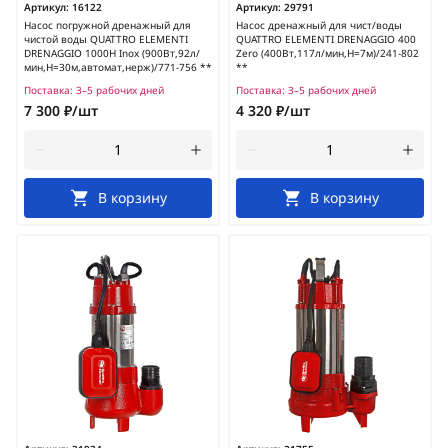
Артикул:
16122
Артикул:
29791
Насос погружной дренажный для
Насос дренажный для чист/воды
чистой воды QUATTRO ELEMENTI
QUATTRO ELEMENTI DRENAGGIO 400
DRENAGGIO 1000H Inox (900Вт,92л/
Zero (400Вт,117л/мин,H=7м)/241-802
мин,H=30м,автомат,нерж)/771-756 **
**
Поставка:
3–5 рабочих дней
Поставка:
3–5 рабочих дней
7 300 ₽/шт
4 320 ₽/шт
В корзину
В корзину