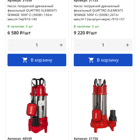
Артикул:
31934
Артикул:
31755
Насос погружной дренажный
Насос погружной дренажный
фекальный QUATTRO ELEMENTI
фекальный QUATTRO ELEMENTI
SEWAGE 300F Ci (300Вт,150л/
SEWAGE 500F Ci (500Вт,267л/
мин,H=7м)/910-140
мин,H=12м,чугун+нерж) /910-157
В наличии:
3 шт
В наличии:
3 шт
6 580 ₽/шт
9 220 ₽/шт
В корзину
В корзину
Артикул:
48549
Артикул:
31756