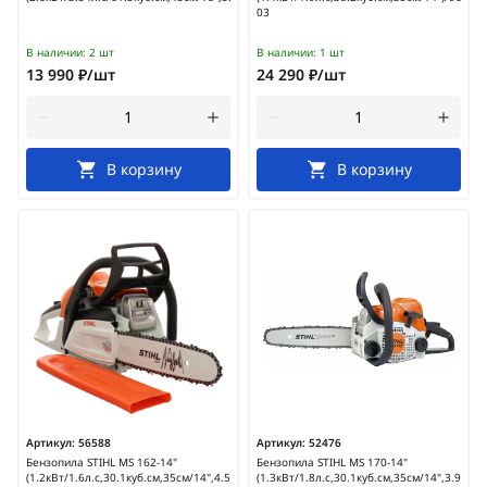
03
В наличии:
2 шт
В наличии:
1 шт
13 990 ₽/шт
24 290 ₽/шт
В корзину
В корзину
Артикул:
56588
Артикул:
52476
Бензопила STIHL MS 162-14"
Бензопила STIHL MS 170-14"
(1.2кВт/1.6л.с,30.1куб.см,35см/14",4.5кг)/11482000332
(1.3кВт/1.8л.с,30.1куб.см,35см/14",3.9кг)