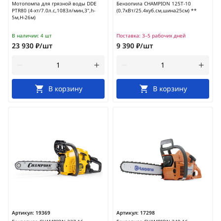
Мотопомпа для грязной воды DDE
Бензопила CHAMPION 125T-10
PTR80 (4-хт/7.0л.с,1083л/мин,3",h-
(0.7кВт/25.4куб.см,шина25см) **
5м,H-26м)
В наличии:
4 шт
Поставка:
3–5 рабочих дней
23 930 ₽/шт
9 390 ₽/шт
В корзину
В корзину
Артикул:
19369
Артикул:
17298