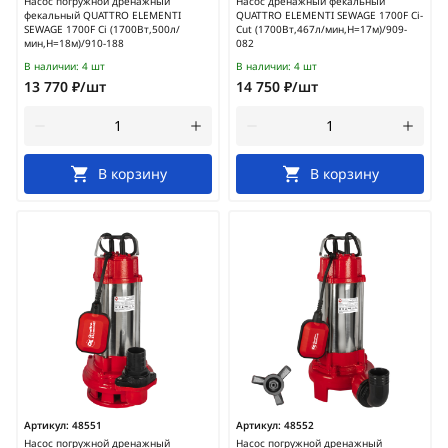
Насос погружной дренажный
Насос дренажный фекальный
фекальный QUATTRO ELEMENTI
QUATTRO ELEMENTI SEWAGE 1700F Ci-
SEWAGE 1700F Ci (1700Вт,500л/
Cut (1700Вт,467л/мин,H=17м)/909-
мин,H=18м)/910-188
082
В наличии:
4 шт
В наличии:
4 шт
13 770 ₽/шт
14 750 ₽/шт
В корзину
В корзину
Артикул:
48551
Артикул:
48552
Насос погружной дренажный
Насос погружной дренажный