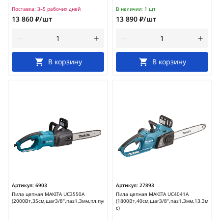
Поставка:
3–5 рабочих дней
В наличии:
1 шт
13 860 ₽/шт
13 890 ₽/шт
В корзину
В корзину
Артикул:
6903
Артикул:
27893
Пила цепная MAKITA UC3550A
Пила цепная MAKITA UC4041A
(2000Вт,35см,шаг3/8",паз1.3мм,пл.пуск)
(1800Вт,40см,шаг3/8",паз1.3мм,13.3м/
с)