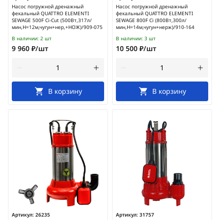
Насос погружной дренажный
Насос погружной дренажный
фекальный QUATTRO ELEMENTI
фекальный QUATTRO ELEMENTI
SEWAGE 500F Ci-Cut (500Вт,317л/
SEWAGE 800F Ci (800Вт,300л/
мин,H=12м,чугун+нер,+НОЖ)/909-075
мин,H=14м,чугун+нерж)/910-164
В наличии:
2 шт
В наличии:
3 шт
9 960 ₽/шт
10 500 ₽/шт
В корзину
В корзину
Артикул:
26235
Артикул:
31757