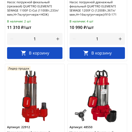
Насос погружной фекальный
Насос погружной дренажный
(грязевой) QUATTRO ELEMENTI
фекальный QUATTRO ELEMENTI
SEWAGE 1100F Ci-Cut (1100Вт,233л/
SEWAGE 1200F Ci (1200Вт,367л/
мин,H=7м,чугун+нерж+НОЖ)
мин,H=16м,чугун+нерж)/910-171
В наличии:
2 шт
В наличии:
4 шт
11 310 ₽/шт
10 990 ₽/шт
В корзину
В корзину
Лидер продаж
Артикул:
22912
Артикул:
48550