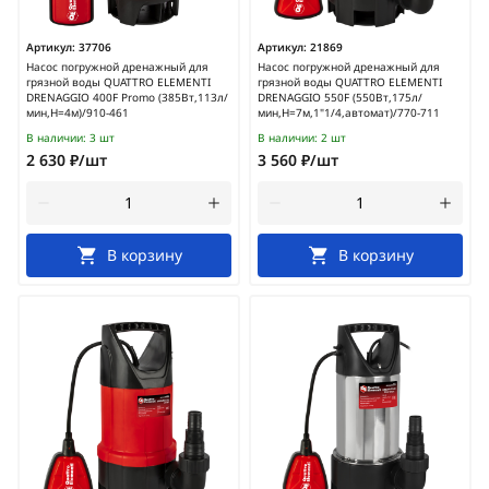
Артикул:
37706
Артикул:
21869
Насос погружной дренажный для
Насос погружной дренажный для
грязной воды QUATTRO ELEMENTI
грязной воды QUATTRO ELEMENTI
DRENAGGIO 400F Promo (385Вт,113л/
DRENAGGIO 550F (550Вт,175л/
мин,H=4м)/910-461
мин,H=7м,1"1/4,автомат)/770-711
В наличии:
3 шт
В наличии:
2 шт
2 630 ₽/шт
3 560 ₽/шт
В корзину
В корзину