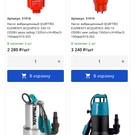
Артикул:
31918
Артикул:
31919
Насос вибрационный QUATTRO
Насос вибрационный QUATTRO
ELEMENTI ACQUATICO 330-10
ELEMENTI ACQUATICO 390-10
(330Вт,верх.забор,1320л/ч,H=80м,D-
(390Вт,ниж.забор,1560л/ч,H=80м,D-
100мм)/910-355
100мм)/910-362
В наличии:
3 шт
В наличии:
2 шт
2 280 ₽/шт
3 240 ₽/шт
В корзину
В корзину