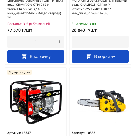
Мотопомпа бензиновая для грязной
Мотопомпа бензиновая для грязной
воды CHAMPION GTP101E (4-
воды CHAMPION GTP80 (4-
хтакт/13л.с/9.5кВт,1800л/
хтакт/7л.с/5.17кВт,1300л/
мин,диам.4",h-6м/H-26м,эл.стартер)
мин,диам.3",h-8м/H-26м)
**
Поставка:
3–5 рабочих дней
В наличии:
3 шт
77 570 ₽/шт
28 840 ₽/шт
В корзину
В корзину
Лидер продаж
Артикул:
15747
Артикул:
10858