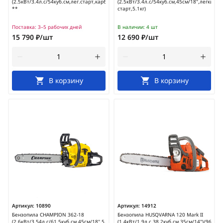
(2.5кВт/3.4л.с/54куб.см,лег.старт,карбюраторWalbro,5.1кг)
(2.5кВт/3.4л.с/54куб.см,45см/18",легкий
**
старт,5.1кг)
Поставка:
3–5 рабочих дней
В наличии:
4 шт
15 790 ₽/шт
12 690 ₽/шт
В корзину
В корзину
Артикул:
10890
Артикул:
14912
Бензопила CHAMPION 362-18
Бензопила HUSQVARNA 120 Mark II
(2.6кВт/3.54л.с/61.5куб.см,45см/18",5.2кг)
(1.4кВт/1.9л.с,38.2куб.см,35см/14")/967861