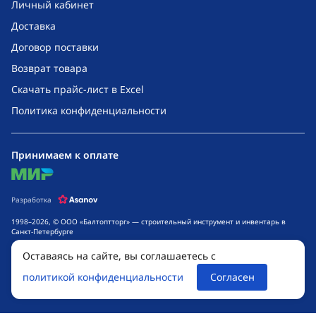
Личный кабинет
Доставка
Договор поставки
Возврат товара
Скачать прайс-лист в Excel
Политика конфиденциальности
Принимаем к оплате
mir
Разработка
1998–2026, © ООО «Балтоптторг» — строительный инструмент и инвентарь в
Санкт-Петербурге
Обращаем ваше внимание на то, что данный интернет-сайт носит исключительно
Оставаясь на сайте, вы соглашаетесь с
информационный характер и ни при каких условиях не является публичной
офертой, определяемой положениями ч. 2 ст. 437 Гражданского кодекса
политикой конфиденциальности
Согласен
Российской Федерации. Для получения подробной информации о стоимости
товаров и сроках выполнения услуг, обращайтесь к менеджерам компании.