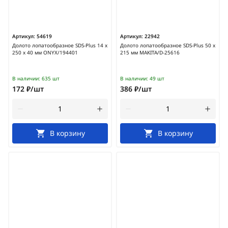
Артикул:
54619
Артикул:
22942
Долото лопатообразное SDS-Plus 14 х
Долото лопатообразное SDS-Plus 50 х
250 х 40 мм ONYX/194401
215 мм MAKITA/D-25616
В наличии:
635 шт
В наличии:
49 шт
172 ₽/шт
386 ₽/шт
В корзину
В корзину