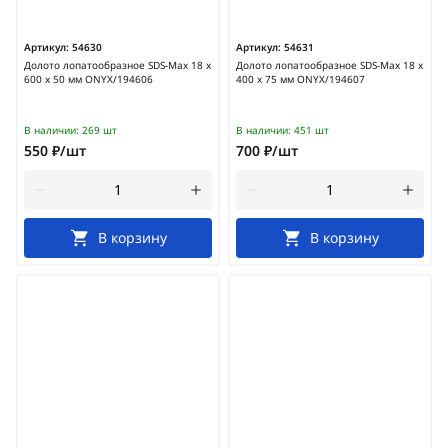
Артикул:
54630
Артикул:
54631
Долото лопатообразное SDS-Мах 18 х
Долото лопатообразное SDS-Мах 18 х
600 х 50 мм ONYX/194606
400 х 75 мм ONYX/194607
В наличии:
269 шт
В наличии:
451 шт
550 ₽/шт
700 ₽/шт
В корзину
В корзину