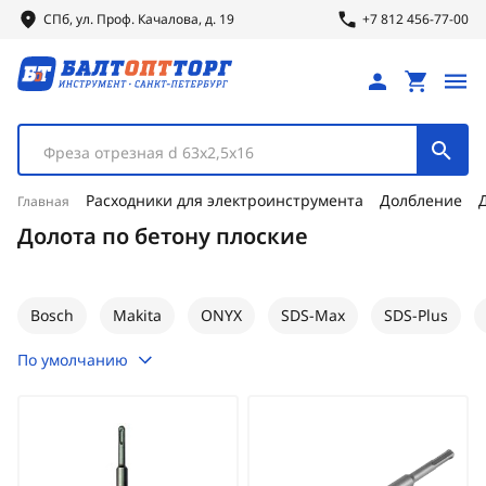
СПб, ул.
Проф.
Качалова, д. 19
+7 812 456-77-00
Фреза отрезная d 63х2,5х16
Расходники для электроинструмента
Долбление
Главная
Долота по бетону плоские
Bosch
Makita
ONYX
SDS-Max
SDS-Plus
По умолчанию