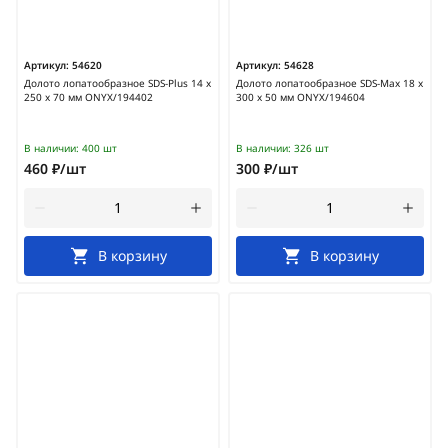
Артикул:
54620
Артикул:
54628
Долото лопатообразное SDS-Plus 14 х
Долото лопатообразное SDS-Мах 18 х
250 х 70 мм ONYX/194402
300 х 50 мм ONYX/194604
В наличии:
400 шт
В наличии:
326 шт
460 ₽/шт
300 ₽/шт
В корзину
В корзину