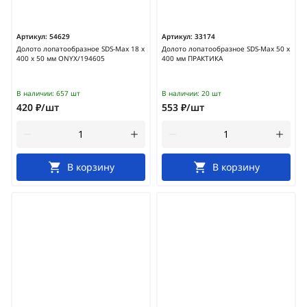
Артикул:
54629
Артикул:
33174
Долото лопатообразное SDS-Мах 18 х
Долото лопатообразное SDS-Max 50 х
400 х 50 мм ONYX/194605
400 мм ПРАКТИКА
В наличии:
657 шт
В наличии:
20 шт
420 ₽/шт
553 ₽/шт
В корзину
В корзину