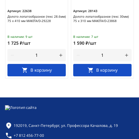
Артикул:
22638
Артикул:
28143
Долото лопатообразное (гекс 28.6мм)
Долото лопатообразное (гекс 30мм)
75 х 410 мм MAKITA/D-29228
75 х 310 мм MAKITA/D-23868
В наличии:
9 шт
В наличии:
7 шт
1 725 ₽/шт
1 590 ₽/шт
В корзину
В корзину
Контактная информация
192019, Санкт-Петербург, ул. Профессора Качалова, д. 19
+7 812 456-77-00