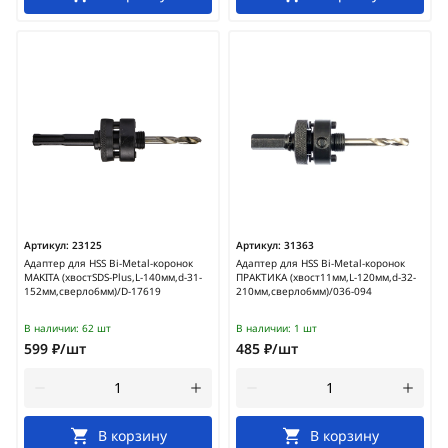
Артикул:
23125
Артикул:
31363
Адаптер для HSS Bi-Metal-коронок
Адаптер для HSS Bi-Metal-коронок
MAKITA (хвостSDS-Plus,L-140мм,d-31-
ПРАКТИКА (хвост11мм,L-120мм,d-32-
152мм,сверло6мм)/D-17619
210мм,сверло6мм)/036-094
В наличии:
62 шт
В наличии:
1 шт
599 ₽/шт
485 ₽/шт
В корзину
В корзину