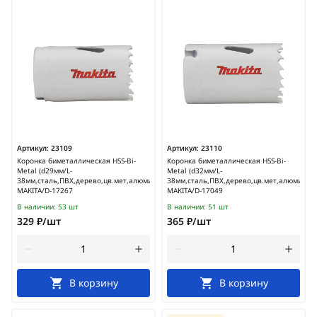
Артикул:
23109
Артикул:
23110
Коронка биметаллическая HSS-Bi-
Коронка биметаллическая HSS-Bi-
Metal (d29мм/L-
Metal (d32мм/L-
38мм,сталь,ПВХ,дерево,цв.мет,алюминий)
38мм,сталь,ПВХ,дерево,цв.мет,алюминий)
MAKITA/D-17267
MAKITA/D-17049
В наличии:
53 шт
В наличии:
51 шт
329 ₽/шт
365 ₽/шт
В корзину
В корзину