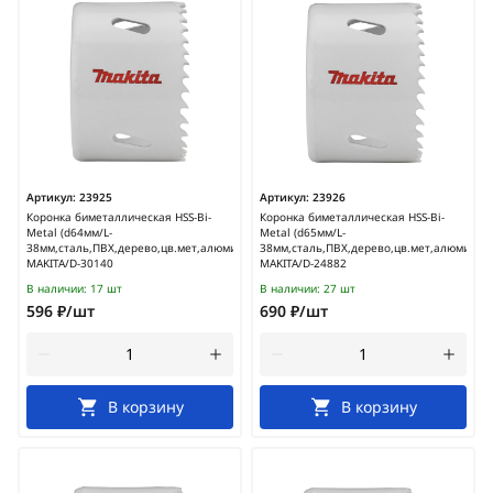
Артикул:
23925
Артикул:
23926
Коронка биметаллическая HSS-Bi-
Коронка биметаллическая HSS-Bi-
Metal (d64мм/L-
Metal (d65мм/L-
38мм,сталь,ПВХ,дерево,цв.мет,алюминий)
38мм,сталь,ПВХ,дерево,цв.мет,алюминий)
MAKITA/D-30140
MAKITA/D-24882
В наличии:
17 шт
В наличии:
27 шт
596 ₽/шт
690 ₽/шт
В корзину
В корзину