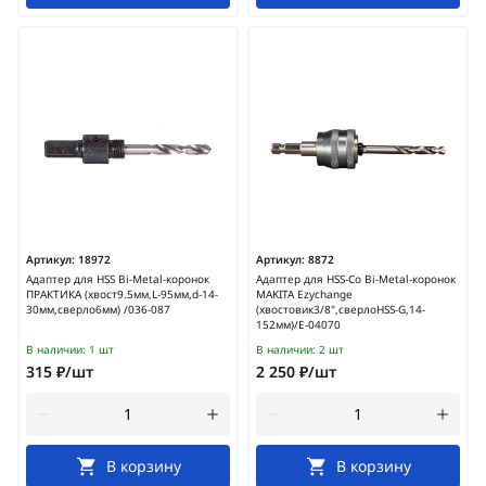
Артикул:
18972
Артикул:
8872
Адаптер для HSS Bi-Metal-коронок
Адаптер для HSS-Co Bi-Metal-коронок
ПРАКТИКА (хвост9.5мм,L-95мм,d-14-
MAKITA Ezychange
30мм,сверло6мм) /036-087
(хвостовик3/8",сверлоHSS-G,14-
152мм)/E-04070
В наличии:
1 шт
В наличии:
2 шт
315 ₽/шт
2 250 ₽/шт
В корзину
В корзину