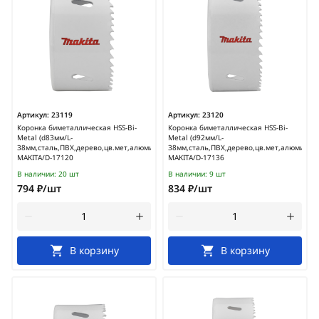
Артикул:
23119
Артикул:
23120
Коронка биметаллическая HSS-Bi-
Коронка биметаллическая HSS-Bi-
Metal (d83мм/L-
Metal (d92мм/L-
38мм,сталь,ПВХ,дерево,цв.мет,алюминий)
38мм,сталь,ПВХ,дерево,цв.мет,алюминий)
MAKITA/D-17120
MAKITA/D-17136
В наличии:
20 шт
В наличии:
9 шт
794 ₽/шт
834 ₽/шт
В корзину
В корзину