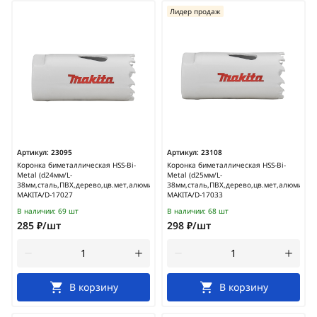
Лидер продаж
Артикул:
23095
Артикул:
23108
Коронка биметаллическая HSS-Bi-
Коронка биметаллическая HSS-Bi-
Metal (d24мм/L-
Metal (d25мм/L-
38мм,сталь,ПВХ,дерево,цв.мет,алюминий)
38мм,сталь,ПВХ,дерево,цв.мет,алюминий)
MAKITA/D-17027
MAKITA/D-17033
В наличии:
69 шт
В наличии:
68 шт
285 ₽/шт
298 ₽/шт
В корзину
В корзину