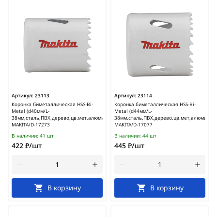
Артикул:
23113
Артикул:
23114
Коронка биметаллическая HSS-Bi-
Коронка биметаллическая HSS-Bi-
Metal (d40мм/L-
Metal (d44мм/L-
38мм,сталь,ПВХ,дерево,цв.мет,алюминий)
38мм,сталь,ПВХ,дерево,цв.мет,алюминий)
MAKITA/D-17273
MAKITA/D-17077
В наличии:
41 шт
В наличии:
44 шт
422 ₽/шт
445 ₽/шт
В корзину
В корзину