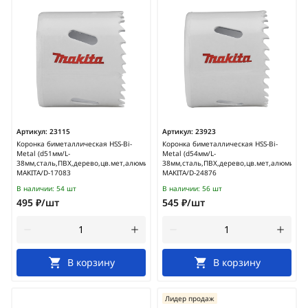
Артикул:
23115
Артикул:
23923
Коронка биметаллическая HSS-Bi-
Коронка биметаллическая HSS-Bi-
Metal (d51мм/L-
Metal (d54мм/L-
38мм,сталь,ПВХ,дерево,цв.мет,алюминий)
38мм,сталь,ПВХ,дерево,цв.мет,алюминий)
MAKITA/D-17083
MAKITA/D-24876
В наличии:
54 шт
В наличии:
56 шт
495 ₽/шт
545 ₽/шт
В корзину
В корзину
Лидер продаж