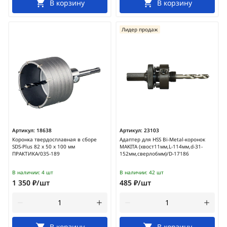
В корзину
В корзину
Лидер продаж
Артикул:
18638
Артикул:
23103
Коронка твердосплавная в сборе
Адаптер для HSS Bi-Metal-коронок
SDS-Plus 82 х 50 х 100 мм
MAKITA (хвост11мм,L-114мм,d-31-
ПРАКТИКА/035-189
152мм,сверло6мм)/D-17186
В наличии:
4 шт
В наличии:
42 шт
1 350 ₽/шт
485 ₽/шт
В корзину
В корзину