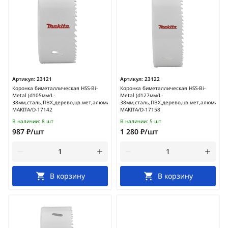
Артикул:
23121
Артикул:
23122
Коронка биметаллическая HSS-Bi-
Коронка биметаллическая HSS-Bi-
Metal (d105мм/L-
Metal (d127мм/L-
38мм,сталь,ПВХ,дерево,цв.мет,алюминий)
38мм,сталь,ПВХ,дерево,цв.мет,алюминий)
MAKITA/D-17142
MAKITA/D-17158
В наличии:
8 шт
В наличии:
5 шт
987 ₽/шт
1 280 ₽/шт
В корзину
В корзину