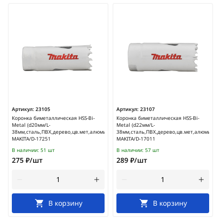
Артикул:
23105
Артикул:
23107
Коронка биметаллическая HSS-Bi-
Коронка биметаллическая HSS-Bi-
Metal (d20мм/L-
Metal (d22мм/L-
38мм,сталь,ПВХ,дерево,цв.мет,алюминий)
38мм,сталь,ПВХ,дерево,цв.мет,алюминий)
MAKITA/D-17251
MAKITA/D-17011
В наличии:
51 шт
В наличии:
57 шт
275 ₽/шт
289 ₽/шт
В корзину
В корзину