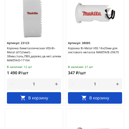
Артикул:
23123
Артикул:
38085
Коронка биметаллическая HSS-Bi-
Коронка Bi-Metal HSS 16x20мм для
Metal (d152мм/L-
листового металла MAKITA/B-29670
38мм,сталь,ПВХ,дерево,цв.мет,алюминий)
MAKITA/D-17164
В наличии:
12 шт
В наличии:
21 шт
1 490 ₽/шт
347 ₽/шт
В корзину
В корзину