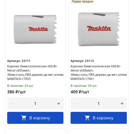
Лидер продаж
Артикул:
23111
Артикул:
23112
Коронка биметаллическая HSS-Bi-
Коронка биметаллическая HSS-Bi-
Metal (d35мм/L-
Metal (d38мм/L-
38мм,сталь,ПВХ,дерево,цв.мет,алюминий)
38мм,сталь,ПВХ,дерево,цв.мет,алюминий)
MAKITA/D-17055
MAKITA/D-17061
В наличии:
24 шт
В наличии:
59 шт
386 ₽/шт
409 ₽/шт
В корзину
В корзину