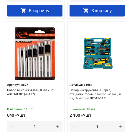
В корзину
В корзину
Артикул:
8827
Артикул:
51081
Набор высечек 4,0-16,0 мм 7шт
Набор инструмента 30 пред,
АВТОДЕЛО (40417)
отв.,биты,голов.,плоског.,молот., и
т.д. Smartbuy SBT-TS-31P1
В наличии:
11 шт
В наличии:
10 шт
640 ₽/шт
2 100 ₽/шт