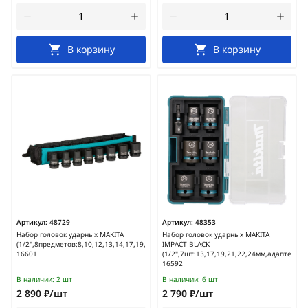
В корзину
В корзину
Артикул:
48729
Артикул:
48353
Набор головок ударных MAKITA
Набор головок ударных MAKITA
(1/2",8предметов:8,10,12,13,14,17,19,21мм)/E-
IMPACT BLACK
16601
(1/2",7шт:13,17,19,21,22,24мм,адаптер,фут
16592
В наличии:
2 шт
В наличии:
6 шт
2 890 ₽/шт
2 790 ₽/шт