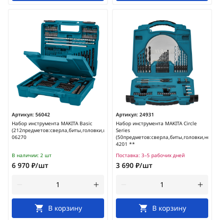
Артикул:
56042
Артикул:
24931
Набор инструмента MAKITA Basic
Набор инструмента MAKITA Circle
(212предметов:сверла,биты,головки,инструменты,кейс)/E-
Series
06270
(50предметов:сверла,биты,головки,нож,ке
4201 **
В наличии:
2 шт
Поставка:
3–5 рабочих дней
6 970 ₽/шт
3 690 ₽/шт
В корзину
В корзину