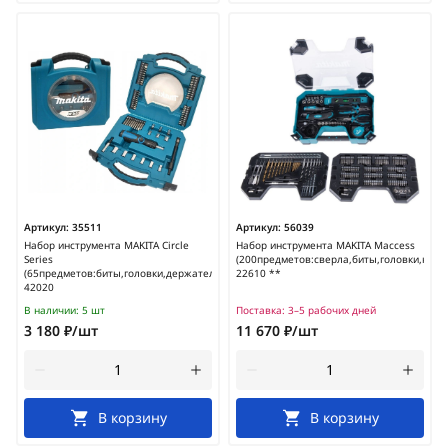
Артикул:
35511
Артикул:
56039
Набор инструмента MAKITA Circle
Набор инструмента MAKITA Maccess
Series
(200предметов:сверла,биты,головки,кейс)
(65предметов:биты,головки,держатели,отвертка,кейс)/D-
22610 **
42020
В наличии:
5 шт
Поставка:
3–5 рабочих дней
3 180 ₽/шт
11 670 ₽/шт
В корзину
В корзину