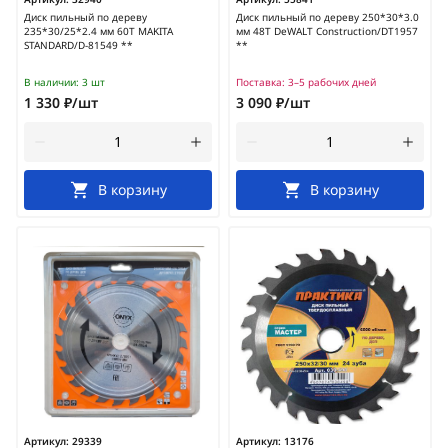
Диск пильный по дереву
Диск пильный по дереву 250*30*3.0
235*30/25*2.4 мм 60Т MAKITA
мм 48Т DeWALT Construction/DT1957
STANDARD/D-81549 **
**
В наличии:
3 шт
Поставка:
3–5 рабочих дней
1 330 ₽/шт
3 090 ₽/шт
В корзину
В корзину
Артикул:
29339
Артикул:
13176