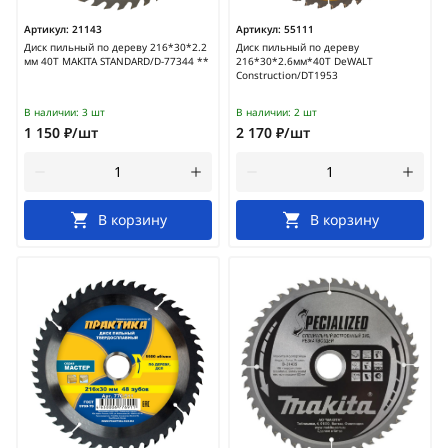
Артикул:
21143
Артикул:
55111
Диск пильный по дереву 216*30*2.2
Диск пильный по дереву
мм 40Т МАКIТА STANDARD/D-77344 **
216*30*2.6мм*40Т DeWALT
Construction/DT1953
В наличии:
3 шт
В наличии:
2 шт
1 150 ₽/шт
2 170 ₽/шт
В корзину
В корзину