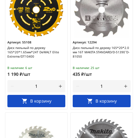
Артикул:
55108
Артикул:
12294
Диск пильный по дереву
Диск пильный по дереву 165*20*2.0
165*20*1.65мм*24Т DeWALT Elite
мм 16Т MAKITA STANDARD/D-51390˜D-
Extreme/DT10400
81050
В наличии:
6 шт
В наличии:
25 шт
1 190 ₽/шт
435 ₽/шт
В корзину
В корзину