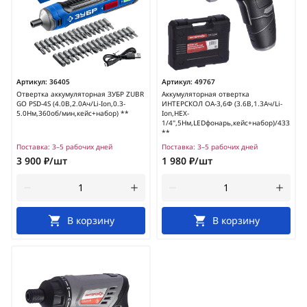
Артикул:
36405
Артикул:
49767
Отвертка аккумуляторная ЗУБР ZUBR
Аккумуляторная отвертка
GO PSD-4S (4.0В,2.0Ач/Li-Ion,0.3-
ИНТЕРСКОЛ ОА-3,6Ф (3.6В,1.3Ач/Li-
5.0Нм,360об/мин,кейс+набор) **
Ion,HEX-
1/4",5Нм,LEDфонарь,кейс+набор)/433.0.1.
**
Поставка:
3–5 рабочих дней
Поставка:
3–5 рабочих дней
3 900 ₽/шт
1 980 ₽/шт
В корзину
В корзину