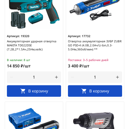
Артикул:
19320
Артикул:
17732
Аккумуляторная ударная отвертка
Отвертка аккумуляторная ЗУБР ZUBR
MAKITA TD022DSE
GO PSD-4 (4.0В,2.0Ач/Li-Ion,0.3-
(7.2В,2*1.5Ач,25Нм,кейс)
5.0Нм,360об/мин) **
В наличии:
8 шт
Поставка:
3–5 рабочих дней
14 850 ₽/шт
3 400 ₽/шт
В корзину
В корзину