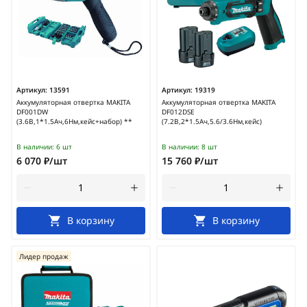
Артикул:
13591
Артикул:
19319
Аккумуляторная отвертка MAKITA
Аккумуляторная отвертка MAKITA
DF001DW
DF012DSE
(3.6В,1*1.5Ач,6Нм,кейс+набор) **
(7.2В,2*1.5Ач,5.6/3.6Нм,кейс)
В наличии:
6 шт
В наличии:
8 шт
6 070 ₽/шт
15 760 ₽/шт
В корзину
В корзину
Лидер продаж