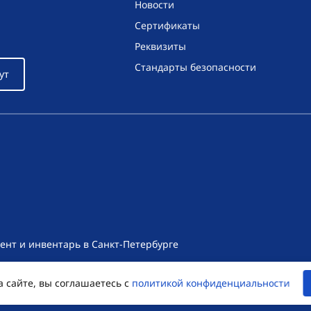
Новости
Сертификаты
Реквизиты
Стандарты безопасности
ут
ент и инвентарь в Санкт-Петербурге
т носит исключительно информационный характер и ни при как
а сайте, вы соглашаетесь с
политикой конфиденциальности
екса Российской Федерации. Для получения подробной информац