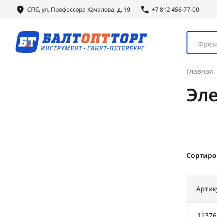
СПб, ул.
Профессора
Качалова, д. 19
+7 812 456-77-00
Фреза
Главная
Эл
Сортиро
Артик
11376