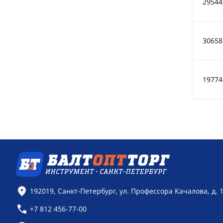
29544
30658
19774
Контактная информация
192019, Санкт-Петербург, ул. Профессора Качалова, д. 
+7 812 456-77-00