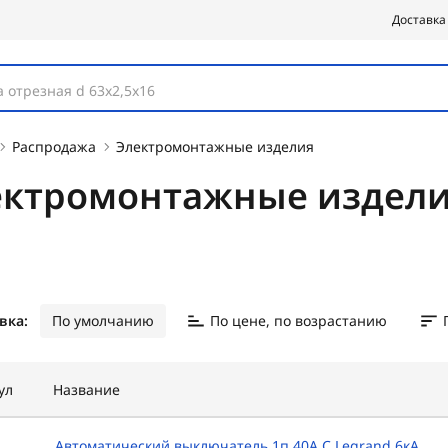
Доставка
 отрезная d 63х2,5х16
Распродажа
Электромонтажные изделия
ектромонтажные издел
вка:
По умолчанию
По цене, по возрастанию
ул
Название
Автоматический выключатель 1п 40А С Legrand 6кА