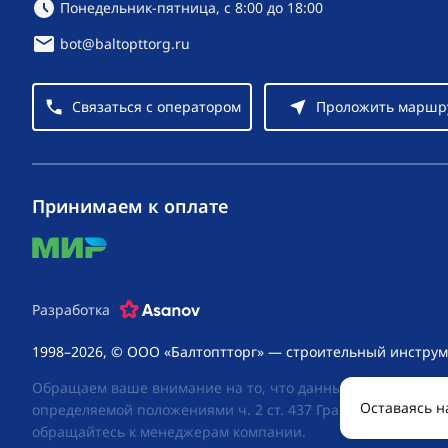
Режим работы:
Понедельник-пятница, с 8:00 до 18:00
bot@baltopttorg.ru
Связаться с оператором
Проложить маршр
Принимаем к оплате
mir
Разработка
1998–2026, © ООО «Балтоптторг» — строительный инструм
Обращаем ваше внимание на то, что данный интернет-сай
Оставаясь н
определяемой положениями ч. 2 ст. 437 Гражданского код
обращайтесь к менеджерам компании.