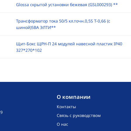
Glossa скрытой установки бежевая (GSL000293) **
Трансформатор тока 50/5 кл.точн.0,5S Т-0,66 (с
шиной)5ВА ЭЛТИ**
Щит-Бокс ЩРН-П 24 модулей навесной пластик IP40
327*270*102
O компании
Контакты
19
Связь с руководством
О нас