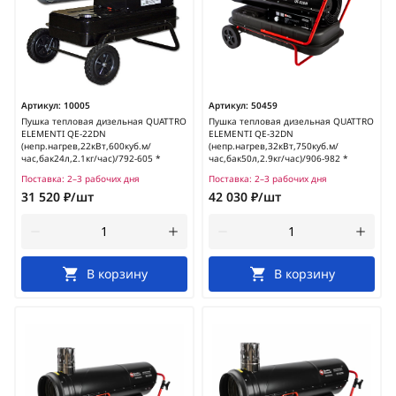
Артикул:
10005
Артикул:
50459
Пушка тепловая дизельная QUATTRO
Пушка тепловая дизельная QUATTRO
ELEMENTI QE-22DN
ELEMENTI QE-32DN
(непр.нагрев,22кВт,600куб.м/
(непр.нагрев,32кВт,750куб.м/
час,бак24л,2.1кг/час)/792-605 *
час,бак50л,2.9кг/час)/906-982 *
Поставка:
2–3 рабочих дня
Поставка:
2–3 рабочих дня
31 520 ₽/шт
42 030 ₽/шт
В корзину
В корзину