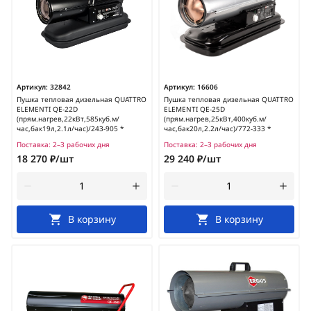
Артикул:
32842
Артикул:
16606
Пушка тепловая дизельная QUATTRO
Пушка тепловая дизельная QUATTRO
ELEMENTI QE-22D
ELEMENTI QE-25D
(прям.нагрев,22кВт,585куб.м/
(прям.нагрев,25кВт,400куб.м/
час,бак19л,2.1л/час)/243-905 *
час,бак20л,2.2л/час)/772-333 *
Поставка:
2–3 рабочих дня
Поставка:
2–3 рабочих дня
18 270 ₽/шт
29 240 ₽/шт
В корзину
В корзину