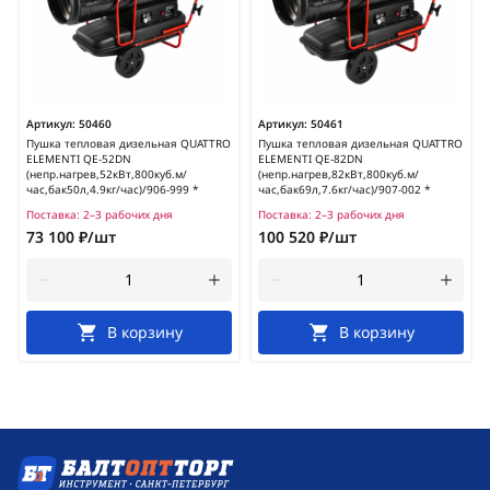
Артикул:
50460
Артикул:
50461
Пушка тепловая дизельная QUATTRO
Пушка тепловая дизельная QUATTRO
ELEMENTI QE-52DN
ELEMENTI QE-82DN
(непр.нагрев,52кВт,800куб.м/
(непр.нагрев,82кВт,800куб.м/
час,бак50л,4.9кг/час)/906-999 *
час,бак69л,7.6кг/час)/907-002 *
Поставка:
2–3 рабочих дня
Поставка:
2–3 рабочих дня
73 100 ₽/шт
100 520 ₽/шт
В корзину
В корзину