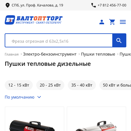
СПб, ул.
Проф.
Качалова, д. 19
+7 812 456-77-00
Фреза отрезная d 63х2,5х16
Электро-бензоинструмент
Пушки тепловые
Пушк
Главная
Пушки тепловые дизельные
12 - 15 кВт
20 - 25 кВт
35 - 40 кВт
50 кВт и бол
По умолчанию