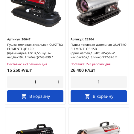
Артикул:
20647
Артикул:
23204
Пушка тепловая дизельная QUATTRO
Пушка тепловая дизельная QUATTRO
ELEMENTI QE-12D
ELEMENTI QE-15D
(прям.нагрев,12кВт,550куб.м/
(прям.нагрев,15кВт,205куб.м/
час,бак19л,1.1л/час)/243-899 *
час,бак20л,1.3л/час)/772-326 *
Поставка:
2–3 рабочих дня
Поставка:
2–3 рабочих дня
15 250 ₽/шт
26 400 ₽/шт
В корзину
В корзину