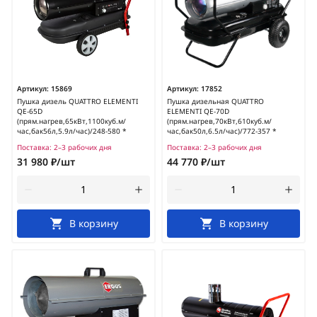
Артикул:
15869
Артикул:
17852
Пушка дизель QUATTRO ELEMENTI
Пушка дизельная QUATTRO
QE-65D
ELEMENTI QE-70D
(прям.нагрев,65кВт,1100куб.м/
(прям.нагрев,70кВт,610куб.м/
час,бак56л,5.9л/час)/248-580 *
час,бак50л,6.5л/час)/772-357 *
Поставка:
2–3 рабочих дня
Поставка:
2–3 рабочих дня
31 980 ₽/шт
44 770 ₽/шт
В корзину
В корзину