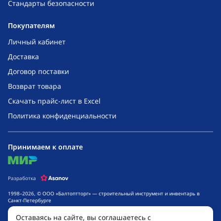
Стандарты безопасности
Покупателям
Личный кабинет
Доставка
Договор поставки
Возврат товара
Скачать прайс-лист в Excel
Политика конфиденциальности
Принимаем к оплате
mir
Разработка
1998–2026, © ООО «Балтоптторг» — строительный инструмент и инвентарь в
Санкт-Петербурге
Обращаем ваше внимание на то, что данный интернет-сайт носит исключительно
Оставаясь на сайте, вы соглашаетесь с
информационный характер и ни при каких условиях не является публичной