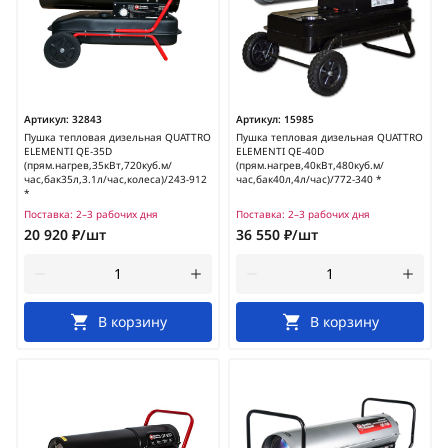
Артикул:
32843
Артикул:
15985
Пушка тепловая дизельная QUATTRO
Пушка тепловая дизельная QUATTRO
ELEMENTI QE-35D
ELEMENTI QE-40D
(прям.нагрев,35кВт,720куб.м/
(прям.нагрев,40кВт,480куб.м/
час,бак35л,3.1л/час,колеса)/243-912
час,бак40л,4л/час)/772-340 *
*
Поставка:
2–3 рабочих дня
Поставка:
2–3 рабочих дня
20 920 ₽/шт
36 550 ₽/шт
В корзину
В корзину