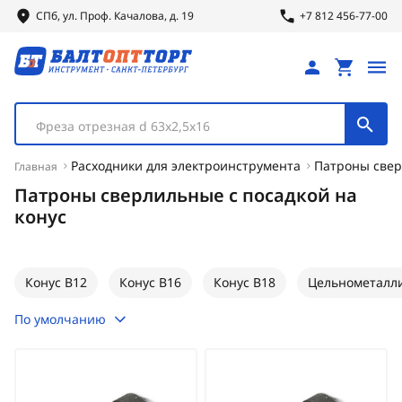
СПб, ул.
Проф.
Качалова, д. 19
+7 812 456-77-00
Фреза отрезная d 63х2,5х16
Расходники для электроинструмента
Патроны све
Главная
Патроны сверлильные с посадкой на
конус
Конус В12
Конус В16
Конус В18
Цельнометалл
По умолчанию