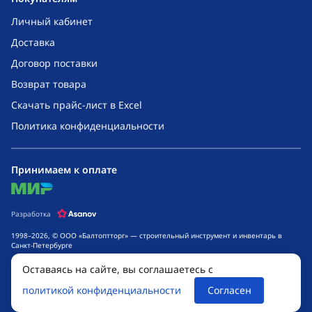
Личный кабинет
Доставка
Договор поставки
Возврат товара
Скачать прайс-лист в Excel
Политика конфиденциальности
Принимаем к оплате
mir
Разработка
1998–2026, © ООО «Балтоптторг» — строительный инструмент и инвентарь в
Санкт-Петербурге
Обращаем ваше внимание на то, что данный интернет-сайт носит исключительно
Оставаясь на сайте, вы соглашаетесь с
информационный характер и ни при каких условиях не является публичной
офертой, определяемой положениями ч. 2 ст. 437 Гражданского кодекса
политикой конфиденциальности
Согласен
Российской Федерации. Для получения подробной информации о стоимости
товаров и сроках выполнения услуг, обращайтесь к менеджерам компании.