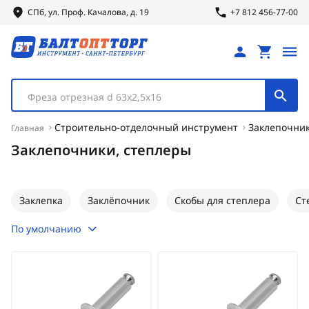
СПб, ул.
Проф.
Качалова, д. 19
+7 812 456-77-00
Фреза отрезная d 63х2,5х16
Строительно-отделочный инструмент
Заклепочник
Главная
Заклепочники, степлеры
Заклепка
Заклёпочник
Скобы для степлера
Ст
По умолчанию