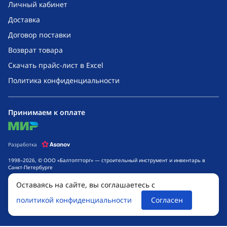
Личный кабинет
Доставка
Договор поставки
Возврат товара
Скачать прайс-лист в Excel
Политика конфиденциальности
Принимаем к оплате
mir
Разработка
1998–2026, © ООО «Балтоптторг» — строительный инструмент и инвентарь в
Санкт-Петербурге
Обращаем ваше внимание на то, что данный интернет-сайт носит исключительно
Оставаясь на сайте, вы соглашаетесь с
информационный характер и ни при каких условиях не является публичной
офертой, определяемой положениями ч. 2 ст. 437 Гражданского кодекса
политикой конфиденциальности
Согласен
Российской Федерации. Для получения подробной информации о стоимости
товаров и сроках выполнения услуг, обращайтесь к менеджерам компании.