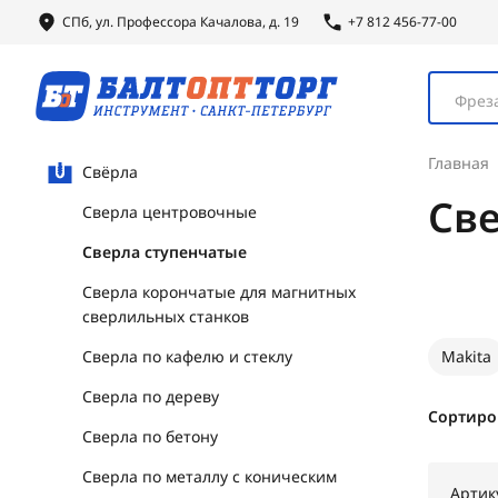
СПб, ул.
Профессора
Качалова, д. 19
+7 812 456-77-00
Фреза
Главная
Свёрла
Св
Сверла центровочные
Сверла ступенчатые
Сверла корончатые для магнитных
сверлильных станков
Сверла по кафелю и стеклу
Makita
Сверла по дереву
Сортиро
Сверла по бетону
Сверла по металлу с коническим
Артик