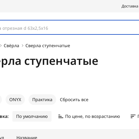
Доставка
 отрезная d 63х2,5х16
Свёрла
Сверла ступенчатые
ерла ступенчатые
ONYX
Практика
Сбросить все
вка:
По умолчанию
По цене, по возрастанию
ул
Название