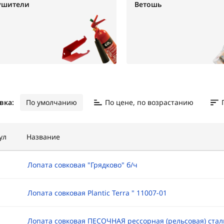
ушители
Ветошь
вка:
По умолчанию
По цене, по возрастанию
ул
Название
Лопата совковая "Грядково" б/ч
Лопата совковая Plantic Terra " 11007-01
Лопата совковая ПЕСОЧНАЯ рессорная (рельсовая) стал