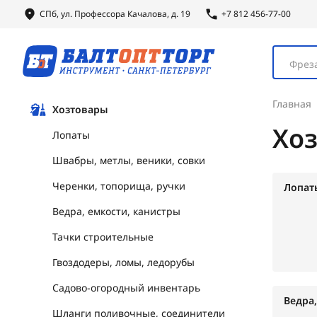
СПб, ул.
Профессора
Качалова, д. 19
+7 812 456-77-00
Фреза
Главная
Хозтовары
Хо
Лопаты
Швабры, метлы, веники, совки
Черенки, топорища, ручки
Лопат
Ведра, емкости, канистры
Тачки строительные
Гвоздодеры, ломы, ледорубы
Садово-огородный инвентарь
Ведра
Шланги поливочные, соединители