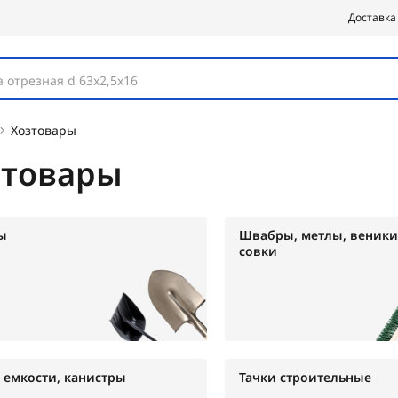
Доставка
 отрезная d 63х2,5х16
Хозтовары
зтовары
ы
Швабры, метлы, веники
совки
, емкости, канистры
Тачки строительные