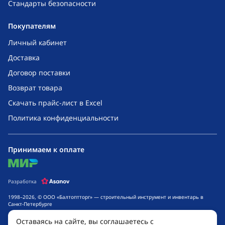
Стандарты безопасности
Покупателям
Личный кабинет
Доставка
Договор поставки
Возврат товара
Скачать прайс-лист в Excel
Политика конфиденциальности
Принимаем к оплате
mir
Разработка
1998–2026, © ООО «Балтоптторг» — строительный инструмент и инвентарь в
Санкт-Петербурге
Обращаем ваше внимание на то, что данный интернет-сайт носит исключительно
Оставаясь на сайте, вы соглашаетесь с
информационный характер и ни при каких условиях не является публичной