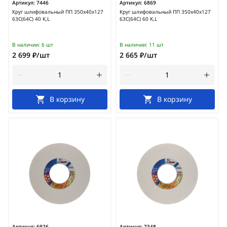
Артикул:
7446
Артикул:
6869
Круг шлифовальный ПП 350х40х127
Круг шлифовальный ПП 350х40х127
63С(64С) 40 K,L
63С(64С) 60 K,L
В наличии:
6 шт
В наличии:
11 шт
2 699 ₽/шт
2 665 ₽/шт
В корзину
В корзину
Артикул:
6926
Артикул:
7348