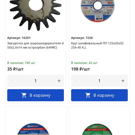
Артикул:
16201
Артикул:
7226
Звездочка для шарошкодержателя d
Круг шлифовальный ПП 125х20х32
50х2,0х14 мм острозубая (64HRC)
25А 40 K,L
В наличии:
740 шт
В наличии:
20 шт
35 ₽/шт
198 ₽/шт
В корзину
В корзину