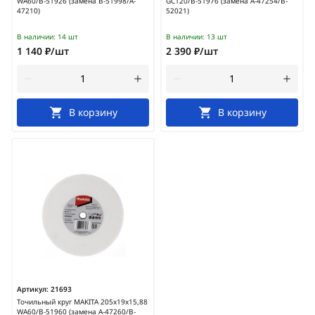
WA60/B-51926 (замена B-51998/A-
GC120/B-51976 (замена A-47254/B-
47210)
52021)
В наличии:
14 шт
В наличии:
13 шт
1 140 ₽/шт
2 390 ₽/шт
В корзину
В корзину
Артикул:
21693
Точильный круг MAKITA 205x19x15,88
WA60/B-51960 (замена A-47260/B-