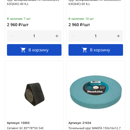
63С(64С) 40 K,L
63С(64С) 60 K,L
В наличии:
7 шт
В наличии:
10 шт
2 960 ₽/шт
2 960 ₽/шт
В корзину
В корзину
Артикул:
15003
Артикул:
21034
Сегмент 6С 85*78*50 54С
Точильный круг MAKITA 150х16х12,7