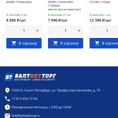
(840Вт,125мм,кейс)
(850Вт,125мм,2800-
(1010Вт,125мм)
11000об/
мин,пл.пуск,антирестарт)
В наличии:
4 шт
В наличии:
27 шт
В наличии:
2 шт
8 890 ₽/шт
7 990 ₽/шт
12 390 ₽/шт
В корзину
В корзину
В корзин
Контактная информация
192019, Санкт-Петербург, ул. Профессора Качалова, д. 19
+7 812 456-77-00
Режим работы:
Понедельник-пятница, с 8:00 до 18:00
bot@baltopttorg.ru