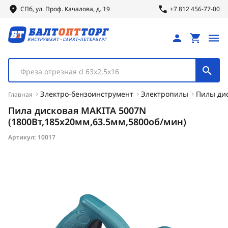
СПб, ул.
Проф.
Качалова, д. 19
+7 812 456-77-00
Фреза отрезная d 63х2,5х16
Электро-бензоинструмент
Электропилы
Пилы дис
Главная
Пила дисковая MAKITA 5007N
(1800Вт,185х20мм,63.5мм,5800об/мин)
Артикул:
10017