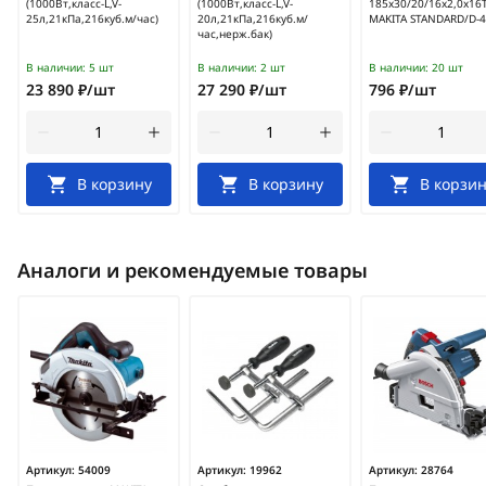
(1000Вт,класс-L,V-
(1000Вт,класс-L,V-
185x30/20/16x2,0x16
25л,21кПа,216куб.м/час)
20л,21кПа,216куб.м/
MAKITA STANDARD/D-
час,нерж.бак)
В наличии:
5 шт
В наличии:
2 шт
В наличии:
20 шт
23 890 ₽/шт
27 290 ₽/шт
796 ₽/шт
В корзину
В корзину
В корзин
Аналоги и рекомендуемые товары
Артикул:
54009
Артикул:
19962
Артикул:
28764