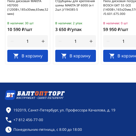
Пила дисковая MAKITA
Струбцины для крепления
Пила дисковая погру
HS7000
шины MAKITA SP 6000 (к-т
BOSCH GKT 55 GCE
(1200Вт,185х30мм,65мм,5200об/
2шт.)/194385-5
(1400Вт,165х20мм,57
мин)
/0.601.675.000
В наличии:
30 шт
В наличии:
2 упак
В наличии:
0 шт
10 590 ₽/шт
3 650 ₽/упак
59 950 ₽/шт
В корзину
В корзину
В корзин
Контактная информация
192019, Санкт-Петербург, ул. Профессора Качалова, д. 19
+7 812 456-77-00
Режим работы:
Понедельник-пятница, с 8:00 до 18:00