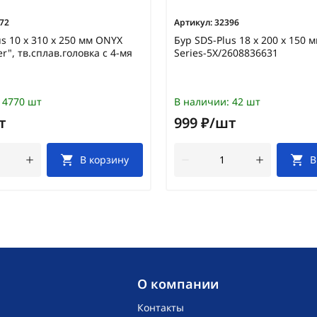
72
Артикул:
32396
us 10 х 310 х 250 мм ONYX
Бур SDS-Plus 18 x 200 x 150
ter", тв.сплав.головка с 4-мя
Series-5X/2608836631
4770 шт
В наличии:
42 шт
т
999 ₽/шт
В корзину
В
O компании
Контакты