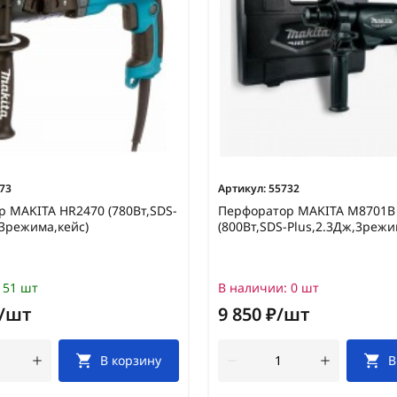
73
Артикул:
55732
 MAKITA HR2470 (780Вт,SDS-
Перфоратор MAKITA M8701B
,3режима,кейс)
(800Вт,SDS-Plus,2.3Дж,3режи
51 шт
В наличии:
0 шт
₽/шт
9 850 ₽/шт
В корзину
В