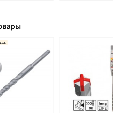
овары
одаж