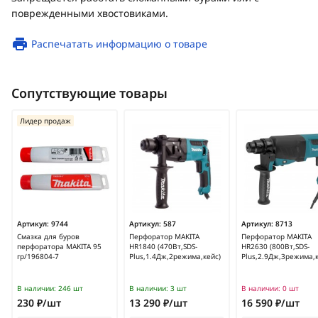
поврежденными хвостовиками.
Распечатать информацию о товаре
Сопутствующие товары
Лидер продаж
Артикул:
9744
Артикул:
587
Артикул:
8713
Смазка для буров
Перфоратор MAKITA
Перфоратор MAKITA
перфоратора MAKITA 95
HR1840 (470Вт,SDS-
HR2630 (800Вт,SDS-
гр/196804-7
Plus,1.4Дж,2режима,кейс)
Plus,2.9Дж,3режима,к
В наличии:
246 шт
В наличии:
3 шт
В наличии:
0 шт
230 ₽/шт
13 290 ₽/шт
16 590 ₽/шт