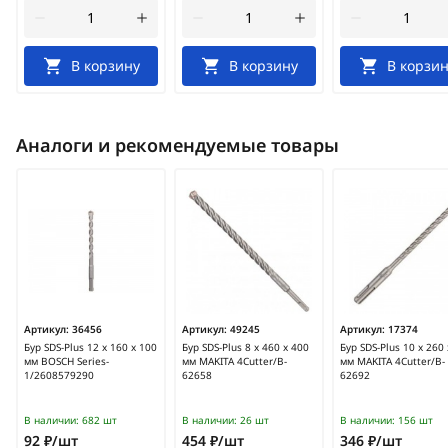
В корзину
В корзину
В корзин
Аналоги и рекомендуемые товары
Артикул:
36456
Артикул:
49245
Артикул:
17374
Бур SDS-Plus 12 х 160 х 100
Бур SDS-Plus 8 х 460 х 400
Бур SDS-Plus 10 х 260
мм BOSCH Series-
мм MAKITA 4Cutter/B-
мм MAKITA 4Cutter/B-
1/2608579290
62658
62692
В наличии:
682 шт
В наличии:
26 шт
В наличии:
156 шт
92 ₽/шт
454 ₽/шт
346 ₽/шт