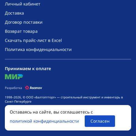
Личный кабинет
Доставка
Договор поставки
Возврат товара
Скачать прайс-лист в Excel
Политика конфиденциальности
Принимаем к оплате
mir
Разработка
1998–2026, © ООО «Балтоптторг» — строительный инструмент и инвентарь в
Санкт-Петербурге
Обращаем ваше внимание на то, что данный интернет-сайт носит исключительно
Оставаясь на сайте, вы соглашаетесь с
информационный характер и ни при каких условиях не является публичной
офертой, определяемой положениями ч. 2 ст. 437 Гражданского кодекса
политикой конфиденциальности
Согласен
Российской Федерации. Для получения подробной информации о стоимости
товаров и сроках выполнения услуг, обращайтесь к менеджерам компании.