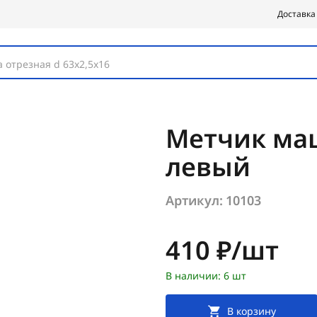
Доставка
 отрезная d 63х2,5х16
Метчик маш
левый
Артикул:
10103
Цена:
410 ₽/шт
В наличии: 6 шт
В корзину