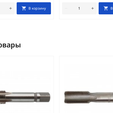
В корзину
В
овары