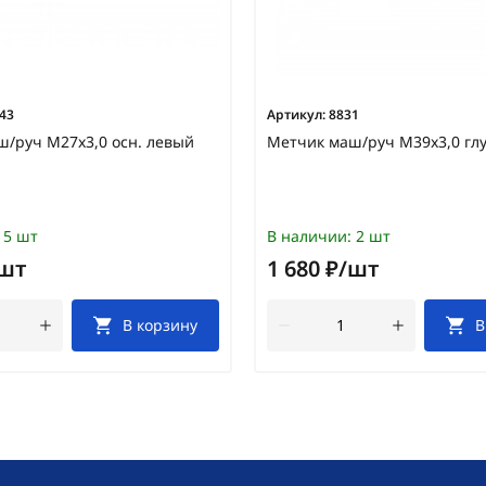
43
Артикул:
8831
/руч М27х3,0 осн. левый
Метчик маш/руч М39х3,0 гл
5 шт
В наличии:
2 шт
/шт
1 680 ₽/шт
В корзину
В