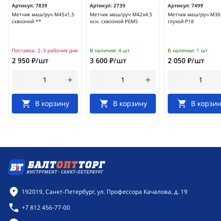
Артикул:
7839
Артикул:
2739
Артикул:
7499
Метчик маш/руч М45х1,5
Метчик маш/руч М42х4,5
Метчик маш/руч М36
сквозной **
осн. сквозной Р6М5
глухой Р18
Поставка:
2–3 рабочих дня
В наличии:
4 шт
В наличии:
1 шт
2 950 ₽/шт
3 600 ₽/шт
2 050 ₽/шт
В корзину
В корзину
В корзин
Контактная информация
192019, Санкт-Петербург, ул. Профессора Качалова, д. 19
+7 812 456-77-00
Режим работы: