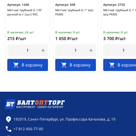
Артикул:
1260
Артикул:
508
Артикул:
2732
Метчик трубный G 1/8"
Метчик трубный G 1" м/р
Метчик трубный G 1 1
ручной (к-т 2шт) 9ХС
Р6М5
м/р Р6М5
В наличии:
24 шт
В наличии:
9 шт
В наличии:
8 шт
215 ₽/шт
1 650 ₽/шт
3 700 ₽/шт
В корзину
В корзину
В корзин
Контактная информация
192019, Санкт-Петербург, ул. Профессора Качалова, д. 19
+7 812 456-77-00