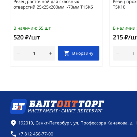
Резец расточной для сквозных
Резец прох
отверстий 25х25х200мм l-70мм Т15К6
Т5К10
В наличии:
55 шт
В наличии:
520 ₽/шт
215 ₽/ш
В корзину
Контактная информация
192019, Санкт-Петербург, ул. Профессора Качалова, д. 
+7 812 456-77-00