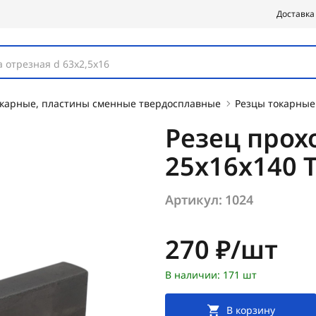
Доставка
 отрезная d 63х2,5х16
окарные, пластины сменные твердосплавные
Резцы токарные
Резец прох
25х16х140 
Артикул:
1024
Цена:
270 ₽/шт
В наличии: 171 шт
В корзину