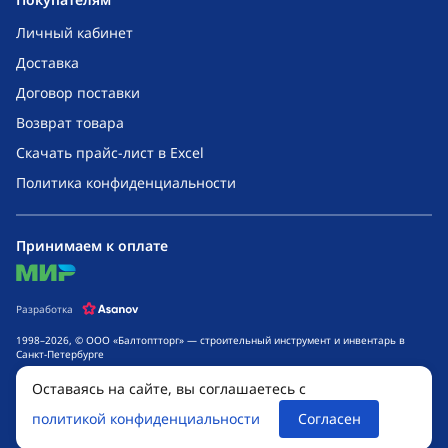
Личный кабинет
Доставка
Договор поставки
Возврат товара
Скачать прайс-лист в Excel
Политика конфиденциальности
Принимаем к оплате
mir
Разработка
1998–2026, © ООО «Балтоптторг» — строительный инструмент и инвентарь в
Санкт-Петербурге
Обращаем ваше внимание на то, что данный интернет-сайт носит исключительно
Оставаясь на сайте, вы соглашаетесь с
информационный характер и ни при каких условиях не является публичной
офертой, определяемой положениями ч. 2 ст. 437 Гражданского кодекса
политикой конфиденциальности
Согласен
Российской Федерации. Для получения подробной информации о стоимости
товаров и сроках выполнения услуг, обращайтесь к менеджерам компании.