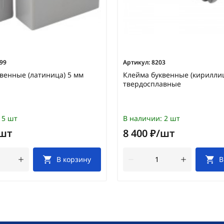
99
Артикул:
8203
венные (латиница) 5 мм
Клейма буквенные (кириллиц
твердосплавные
5 шт
В наличии:
2 шт
/шт
8 400 ₽/шт
В корзину
В