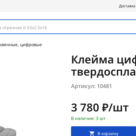
Доставка
 отрезная d 63х2,5х16
уквенные, цифровые
Клейма ци
твердоспл
Артикул:
10481
Цена:
3 780 ₽/шт
В наличии: 3 шт
В корзину