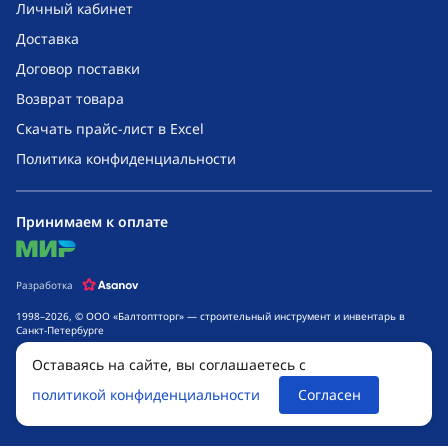
Личный кабинет
Доставка
Договор поставки
Возврат товара
Скачать прайс-лист в Excel
Политика конфиденциальности
Принимаем к оплате
mir
Разработка
1998–2026, © ООО «Балтоптторг» — строительный инструмент и инвентарь в
Санкт-Петербурге
Обращаем ваше внимание на то, что данный интернет-сайт носит исключительно
Оставаясь на сайте, вы соглашаетесь с
информационный характер и ни при каких условиях не является публичной
офертой, определяемой положениями ч. 2 ст. 437 Гражданского кодекса
политикой конфиденциальности
Согласен
Российской Федерации. Для получения подробной информации о стоимости
товаров и сроках выполнения услуг, обращайтесь к менеджерам компании.