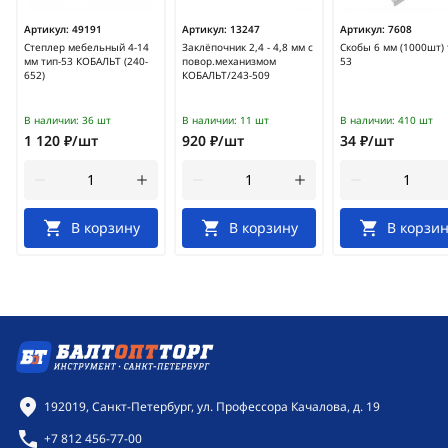
Артикул:
49191
Артикул:
13247
Артикул:
7608
Степлер мебельный 4-14
Заклёпочник 2,4 - 4,8 мм с
Скобы 6 мм (1000шт) 
мм тип-53 КОБАЛЬТ (240-
повор.механизмом
53
652)
КОБАЛЬТ/243-509
В наличии:
36 шт
В наличии:
11 шт
В наличии:
410 шт
1 120 ₽/шт
920 ₽/шт
34 ₽/шт
В корзину
В корзину
В корзин
Контактная информация
192019, Санкт-Петербург, ул. Профессора Качалова, д. 19
+7 812 456-77-00