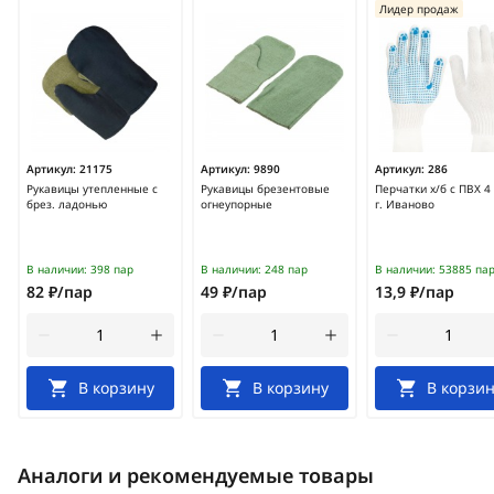
Лидер продаж
Артикул:
21175
Артикул:
9890
Артикул:
286
Рукавицы утепленные с
Рукавицы брезентовые
Перчатки х/б с ПВХ 4
брез. ладонью
огнеупорные
г. Иваново
В наличии:
398 пар
В наличии:
248 пар
В наличии:
53885 па
82 ₽/пар
49 ₽/пар
13,9 ₽/пар
В корзину
В корзину
В корзин
Аналоги и рекомендуемые товары