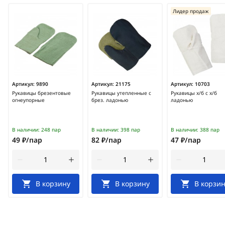
Лидер продаж
Артикул:
9890
Артикул:
21175
Артикул:
10703
Рукавицы брезентовые
Рукавицы утепленные с
Рукавицы х/б с х/б
огнеупорные
брез. ладонью
ладонью
В наличии:
248 пар
В наличии:
398 пар
В наличии:
388 пар
49 ₽/пар
82 ₽/пар
47 ₽/пар
В корзину
В корзину
В корзин