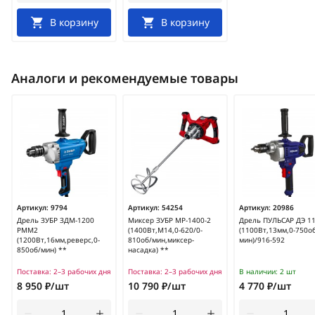
В корзину
В корзину
Аналоги и рекомендуемые товары
Артикул:
9794
Артикул:
54254
Артикул:
20986
Дрель ЗУБР ЗДМ-1200
Миксер ЗУБР МР-1400-2
Дрель ПУЛЬСАР ДЭ 1
РММ2
(1400Вт,М14,0-620/0-
(1100Вт,13мм,0-750о
(1200Вт,16мм,реверс,0-
810об/мин,миксер-
мин)/916-592
850об/мин) **
насадка) **
Поставка:
2–3 рабочих дня
Поставка:
2–3 рабочих дня
В наличии:
2 шт
8 950 ₽/шт
10 790 ₽/шт
4 770 ₽/шт