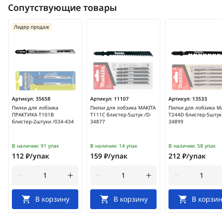
Сопутствующие товары
Лидер продаж
Артикул:
35658
Артикул:
11107
Артикул:
13533
Пилки для лобзика
Пилки для лобзика MAKITA
Пилки для лобзика M
ПРАКТИКА T101B
T111C блистер-5штук /D-
T244D блистер-5штук 
блистер-2штуки /034-434
34877
34899
В наличии:
91 упак
В наличии:
14 упак
В наличии:
58 упак
112 ₽/упак
159 ₽/упак
212 ₽/упак
В корзину
В корзину
В корзин