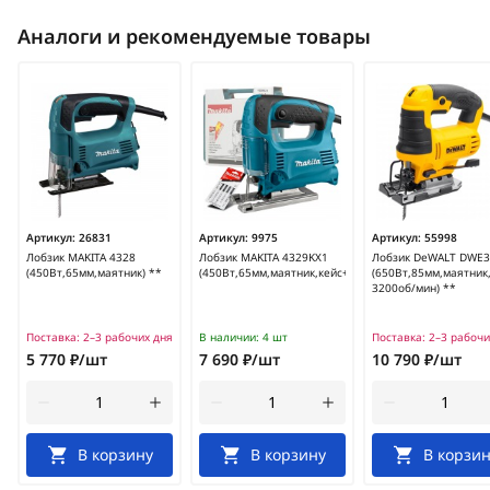
Аналоги и рекомендуемые товары
Артикул:
26831
Артикул:
9975
Артикул:
55998
Лобзик MAKITA 4328
Лобзик MAKITA 4329KX1
Лобзик DeWALT DWE3
(450Вт,65мм,маятник) **
(450Вт,65мм,маятник,кейс+набор)
(650Вт,85мм,маятник
3200об/мин) **
Поставка:
2–3 рабочих дня
В наличии:
4 шт
Поставка:
2–3 рабочи
5 770 ₽/шт
7 690 ₽/шт
10 790 ₽/шт
В корзину
В корзину
В корзин