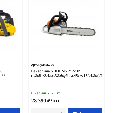
Артикул:
56770
10
Бензопила STIHL MS 212-18"
 **
(1.8кВт/2.4л.с,38.6куб.см,45см/18",4.8кг)/11482
В наличии:
2 шт
28 390 ₽/шт