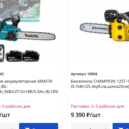
42
Артикул:
10858
ая аккумуляторная MAKITA
Бензопила CHAMPION 125T-
(BL-
(0.7кВт/25.4куб.см,шина25см)
Вт,36В/LXT/2х18В/5.0Ач,BL1850B+DC18RC,шина35см)
–3 рабочих дня
Поставка:
2–3 рабочих дня
₽/шт
9 390 ₽/шт