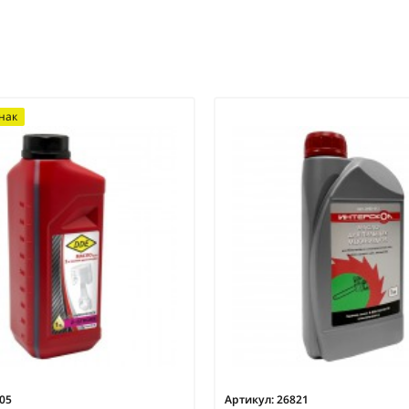
нак
05
Артикул:
26821