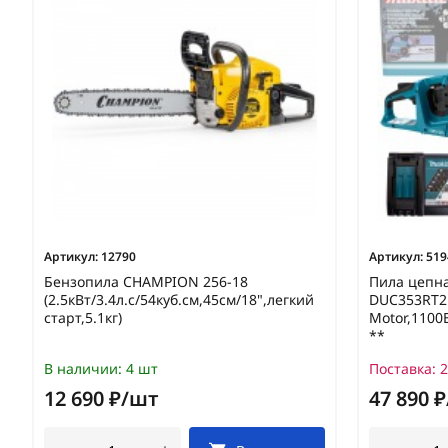
Артикул:
12790
Артикул:
519
Бензопила CHAMPION 256-18
Пила цепн
(2.5кВт/3.4л.с/54куб.см,45см/18",легкий
DUC353RT2 
старт,5.1кг)
Motor,1100
**
В наличии:
4 шт
Поставка:
2
12 690 ₽/шт
47 890 