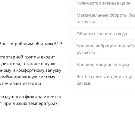
Количество звеньев цепи
Максимальные обороты бе
нагрузки
Обороты холостого хода
л.с. и рабочим объемом 61.5
Уровень вибрации перед/з
рукоятки
 стартерной группы входит
игателя, а так же в ручке
Уровень мощности звука
вному и комфортному запуску
Вес без шины и цепи с пус
 комбинированную систему
баками
спечивает легкий и
 воздушного фильтра имеется
ет при низких температурах