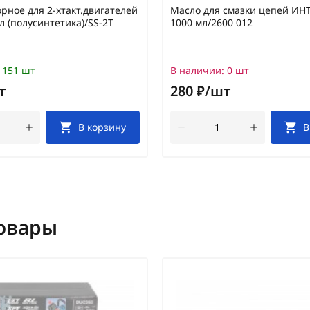
рное для 2-хтакт.двигателей
Масло для смазки цепей И
л (полусинтетика)/SS-2T
1000 мл/2600 012
151 шт
В наличии:
0 шт
т
280 ₽/шт
В корзину
В
овары