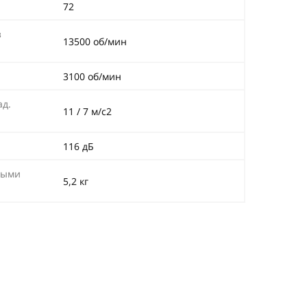
72
з
13500 об/мин
3100 об/мин
ад.
11 / 7 м/с2
116 дБ
тыми
5,2 кг