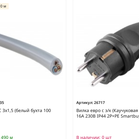
10 м
35
Артикул:
26717
 3х1,5 (белый бухта 100
Вилка евро с з/к (Каучуковая
16A 230В IP44 2P+PE Smartbu
490 м
В наличии:
0 шт