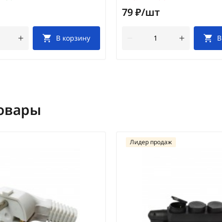
79 ₽/шт
В корзину
В
овары
Лидер продаж