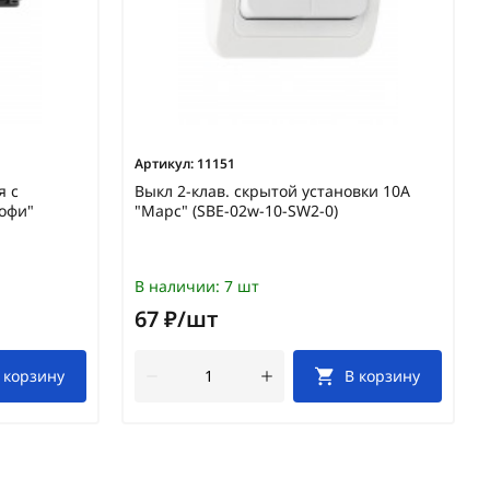
Артикул:
11151
я с
Выкл 2-клав. скрытой установки 10А
рофи"
"Марс" (SBE-02w-10-SW2-0)
В наличии:
7 шт
67 ₽/шт
 корзину
В корзину