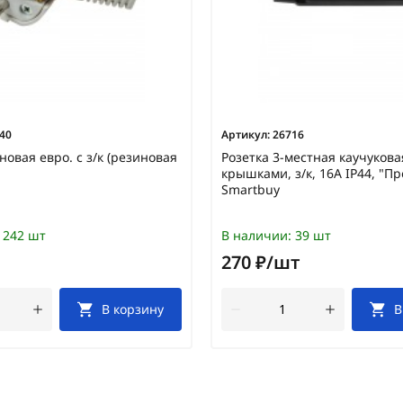
40
Артикул:
26716
новая евро. с з/к (резиновая
Розетка 3-местная каучукова
крышками, з/к, 16А IP44, "П
Smartbuy
242 шт
В наличии:
39 шт
270 ₽/шт
В корзину
В