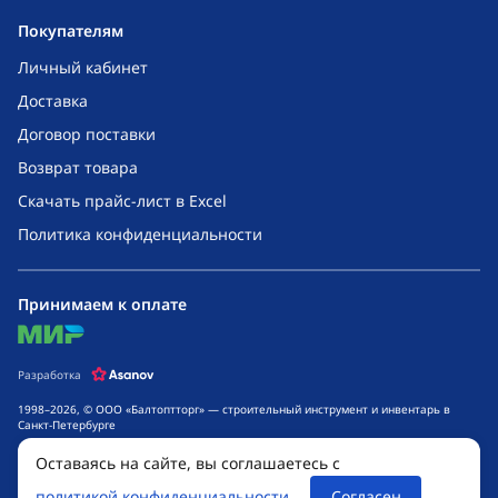
Покупателям
Личный кабинет
Доставка
Договор поставки
Возврат товара
Скачать прайс-лист в Excel
Политика конфиденциальности
Принимаем к оплате
mir
Разработка
1998–2026, © ООО «Балтоптторг» — строительный инструмент и инвентарь в
Санкт-Петербурге
Обращаем ваше внимание на то, что данный интернет-сайт носит исключительно
Оставаясь на сайте, вы соглашаетесь с
информационный характер и ни при каких условиях не является публичной
офертой, определяемой положениями ч. 2 ст. 437 Гражданского кодекса
политикой конфиденциальности
Согласен
Российской Федерации. Для получения подробной информации о стоимости