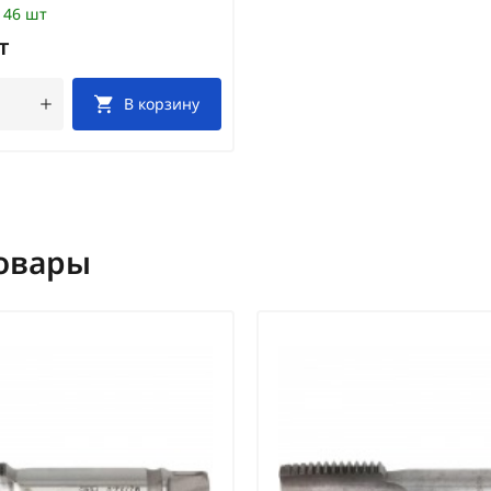
46 шт
т
В корзину
овары