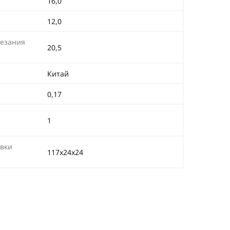
16,0
12,0
резания
20,5
Китай
0,17
1
вки
117х24х24