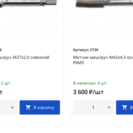
6
Артикул:
2739
ш/руч М27х2,0 сквозной
Метчик маш/руч М42х4,5 осн
Р6М5
2 шт
В наличии:
4 шт
т
3 600 ₽/шт
В корзину
В